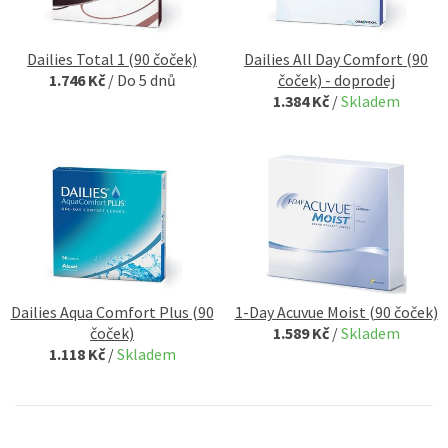
Dailies Total 1 (90 čoček)
Dailies All Day Comfort (90
1.746 Kč
/
Do 5 dnů
čoček) - doprodej
1.384 Kč
/
Skladem
Dailies Aqua Comfort Plus (90
1-Day Acuvue Moist (90 čoček)
čoček)
1.589 Kč
/
Skladem
1.118 Kč
/
Skladem