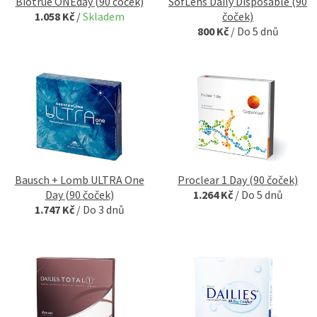
Biotrue ONEday (90 čoček)
SofLens Daily Disposable (90
1.058 Kč
/
Skladem
čoček)
800 Kč
/
Do 5 dnů
Bausch + Lomb ULTRA One
Proclear 1 Day (90 čoček)
Day (90 čoček)
1.264 Kč
/
Do 5 dnů
1.747 Kč
/
Do 3 dnů