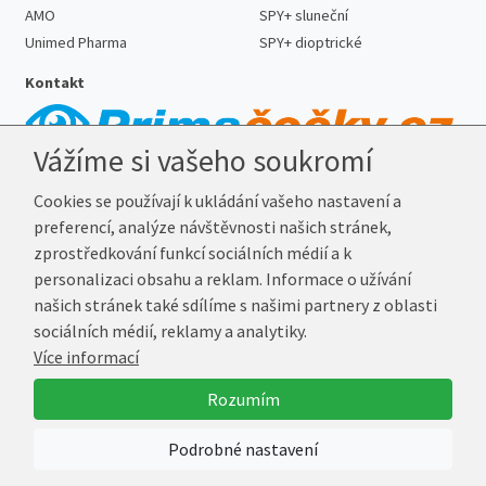
AMO
SPY+ sluneční
Unimed Pharma
SPY+ dioptrické
Kontakt
Vážíme si vašeho soukromí
Telefon:
727 887 352
Cookies se používají k ukládání vašeho nastavení a
E-mail:
info@prima-cocky.cz
preferencí, analýze návštěvnosti našich stránek,
Reklamační adresa
zprostředkování funkcí sociálních médií a k
Andrea Votavová
personalizaci obsahu a reklam. Informace o užívání
Revoluční 1017
našich stránek také sdílíme s našimi partnery z oblasti
290 01 Poděbrady
sociálních médií, reklamy a analytiky.
Více informací
© 2026 Prima-Čočky.cz
Rozumím
Vytvořil
Marek Kebza
Podrobné nastavení