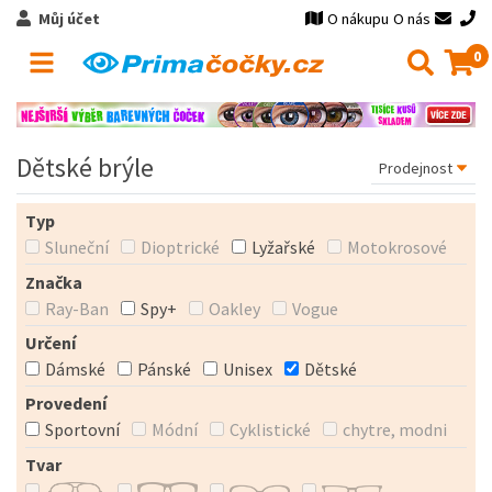
Můj účet
O nákupu
O nás
0
Dětské brýle
Typ
Sluneční
Dioptrické
Lyžařské
Motokrosové
Značka
Ray-Ban
Spy+
Oakley
Vogue
Určení
Dámské
Pánské
Unisex
Dětské
Provedení
Sportovní
Módní
Cyklistické
chytre, modni
Tvar