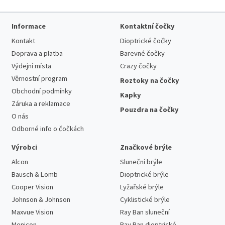
Informace
Kontaktní čočky
Kontakt
Dioptrické čočky
Doprava a platba
Barevné čočky
Výdejní místa
Crazy čočky
Věrnostní program
Roztoky na čočky
Obchodní podmínky
Kapky
Záruka a reklamace
Pouzdra na čočky
O nás
Odborné info o čočkách
Výrobci
Značkové brýle
Alcon
Sluneční brýle
Bausch & Lomb
Dioptrické brýle
Cooper Vision
Lyžařské brýle
Johnson & Johnson
Cyklistické brýle
Maxvue Vision
Ray Ban sluneční
Menicon
Ray Ban dioptrické