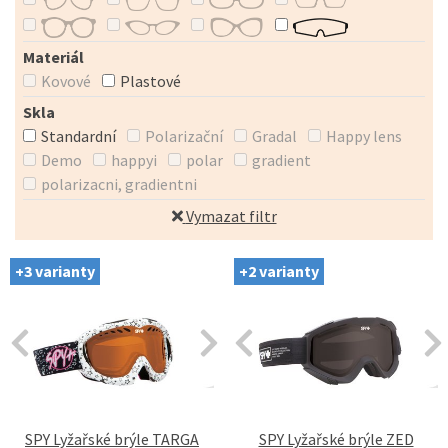
Materiál
Kovové
Plastové
Skla
Standardní
Polarizační
Gradal
Happy lens
Demo
happyi
polar
gradient
polarizacni, gradientni
Vymazat filtr
+3 varianty
+2 varianty
SPY Lyžařské brýle TARGA
SPY Lyžařské brýle ZED