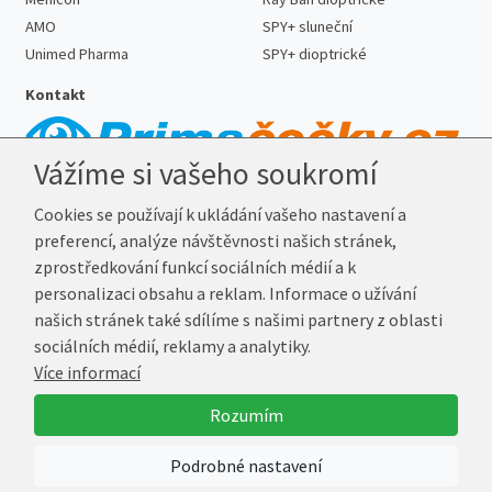
AMO
SPY+ sluneční
Unimed Pharma
SPY+ dioptrické
Kontakt
Vážíme si vašeho soukromí
Telefon:
727 887 352
Cookies se používají k ukládání vašeho nastavení a
E-mail:
info@prima-cocky.cz
preferencí, analýze návštěvnosti našich stránek,
Reklamační adresa
zprostředkování funkcí sociálních médií a k
Andrea Votavová
personalizaci obsahu a reklam. Informace o užívání
Revoluční 1017
našich stránek také sdílíme s našimi partnery z oblasti
290 01 Poděbrady
sociálních médií, reklamy a analytiky.
Více informací
© 2026 Prima-Čočky.cz
Rozumím
Vytvořil
Marek Kebza
Podrobné nastavení