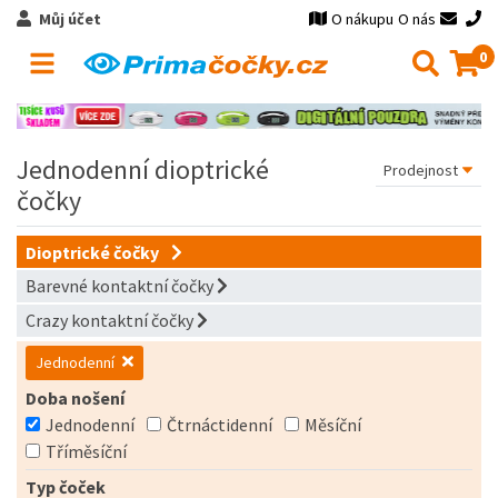
Můj účet
O nákupu
O nás
0
Jednodenní dioptrické
čočky
Dioptrické čočky
Barevné kontaktní čočky
Crazy kontaktní čočky
Jednodenní
Doba nošení
Jednodenní
Čtrnáctidenní
Měsíční
Tříměsíční
Typ čoček