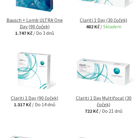
Bausch + Lomb ULTRA One
Clariti 1 Day (30 čoček)
Day (90 čoček)
482 Kč
/
Skladem
1.747 Kč
/
Do 3 dnů
Clariti 1 Day (90 čoček)
Clariti 1 Day Multifocal (30
1.317 Kč
/
Do 14 dnů
čoček)
722 Kč
/
Do 21 dnů