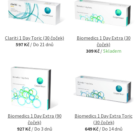
Clariti 1 Day Toric (30 čoček)
Biomedics 1 Day Extra (30
597 Kč
/
Do 21 dnů
čoček)
309 Kč
/
Skladem
Biomedics 1 Day Extra (90
Biomedics 1 Day Extra Toric
čoček)
(30 čoček)
927 Kč
/
Do 3 dnů
649 Kč
/
Do 14 dnů