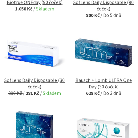
Biotrue ONEday (90 čoček)
SofLens Daily Disposable (90
1.058 Kč
/
Skladem
čoček)
800 Kč
/
Do 5 dnů
SofLens Daily Disposable (30
Bausch + Lomb ULTRA One
čoček)
Day (30 čoček)
290 Kč
/
281 Kč
/
Skladem
628 Kč
/
Do 3 dnů