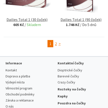
Dailies Total 1 (30 čoček)
Dailies Total 1 (90 čoček)
605 Kč
/
Skladem
1.746 Kč
/
Do 5 dnů
1
2
>
Informace
Kontaktní čočky
Kontakt
Dioptrické čočky
Doprava a platba
Barevné čočky
Výdejní místa
Crazy čočky
Věrnostní program
Roztoky na čočky
Obchodní podmínky
Kapky
Záruka a reklamace
Pouzdra na čočky
O nás