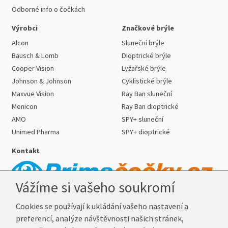
Odborné info o čočkách
Výrobci
Značkové brýle
Alcon
Sluneční brýle
Bausch & Lomb
Dioptrické brýle
Cooper Vision
Lyžařské brýle
Johnson & Johnson
Cyklistické brýle
Maxvue Vision
Ray Ban sluneční
Menicon
Ray Ban dioptrické
AMO
SPY+ sluneční
Unimed Pharma
SPY+ dioptrické
Kontakt
Vážíme si vašeho soukromí
Telefon:
727 887 352
Cookies se používají k ukládání vašeho nastavení a
E-mail:
info@prima-cocky.cz
preferencí, analýze návštěvnosti našich stránek,
Reklamační adresa