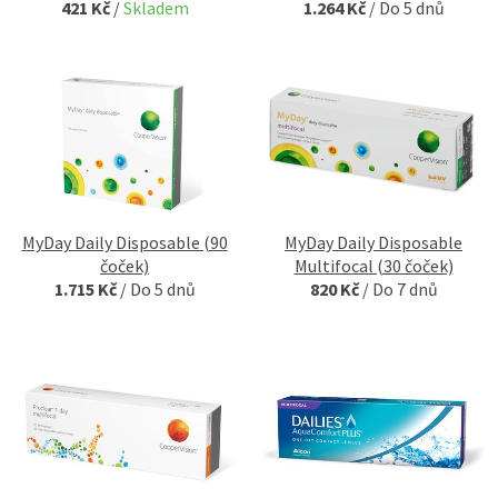
421 Kč
/
Skladem
1.264 Kč
/
Do 5 dnů
MyDay Daily Disposable (90
MyDay Daily Disposable
čoček)
Multifocal (30 čoček)
1.715 Kč
/
Do 5 dnů
820 Kč
/
Do 7 dnů