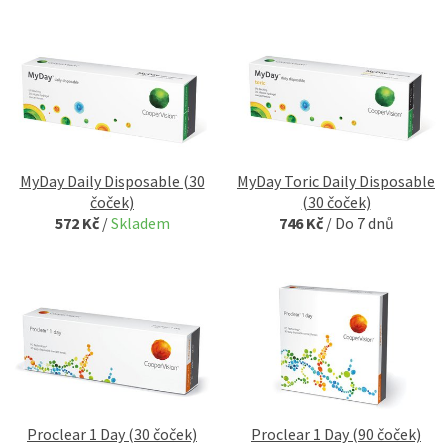
MyDay Daily Disposable (30
MyDay Toric Daily Disposable
čoček)
(30 čoček)
572 Kč
/
Skladem
746 Kč
/
Do 7 dnů
Proclear 1 Day (30 čoček)
Proclear 1 Day (90 čoček)