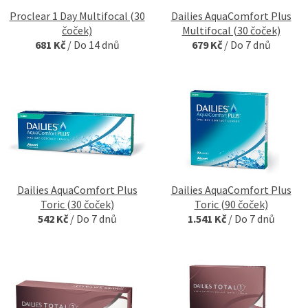
Proclear 1 Day Multifocal (30
Dailies AquaComfort Plus
čoček)
Multifocal (30 čoček)
681 Kč
/
Do 14 dnů
679 Kč
/
Do 7 dnů
Dailies AquaComfort Plus
Dailies AquaComfort Plus
Toric (30 čoček)
Toric (90 čoček)
542 Kč
/
Do 7 dnů
1.541 Kč
/
Do 7 dnů