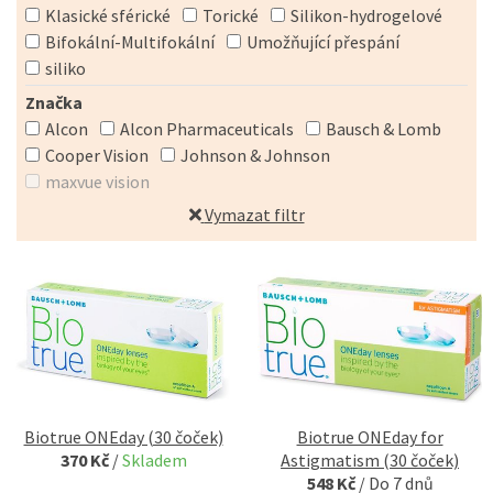
Klasické sférické
Torické
Silikon-hydrogelové
Bifokální-Multifokální
Umožňující přespání
siliko
Značka
Alcon
Alcon Pharmaceuticals
Bausch & Lomb
Cooper Vision
Johnson & Johnson
maxvue vision
Vymazat filtr
Biotrue ONEday (30 čoček)
Biotrue ONEday for
370 Kč
/
Skladem
Astigmatism (30 čoček)
548 Kč
/
Do 7 dnů