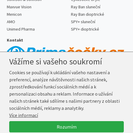
Maxvue Vision
Ray Ban sluneční
Menicon
Ray Ban dioptrické
AMO
SPY+ sluneční
Unimed Pharma
SPY+ dioptrické
Kontakt
Vážíme si vašeho soukromí
Telefon:
727 887 352
Cookies se používají k ukládání vašeho nastavení a
E-mail:
info@prima-cocky.cz
preferencí, analýze návštěvnosti našich stránek,
Reklamační adresa
zprostředkování funkcí sociálních médií a k
Andrea Votavová
personalizaci obsahu a reklam. Informace o užívání
Revoluční 1017
našich stránek také sdílíme s našimi partnery z oblasti
290 01 Poděbrady
sociálních médií, reklamy a analytiky.
Více informací
© 2026 Prima-Čočky.cz
Rozumím
Vytvořil
Marek Kebza