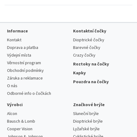
Informace
Kontaktní čočky
Kontakt
Dioptrické čočky
Doprava a platba
Barevné čočky
Výdejní místa
Crazy čočky
Věrnostní program
Roztoky na čočky
Obchodní podmínky
Kapky
Záruka a reklamace
Pouzdra na čočky
O nás
Odborné info o čočkách
Výrobci
Značkové brýle
Alcon
Sluneční brýle
Bausch & Lomb
Dioptrické brýle
Cooper Vision
Lyžařské brýle
Johnson & Johnson
Cyklistické brýle