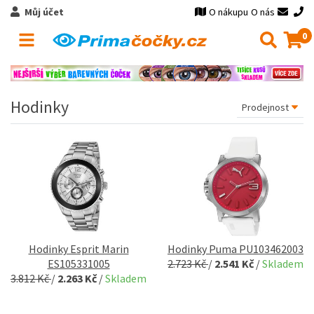
Můj účet
O nákupu
O nás
0
Hodinky
Hodinky Esprit Marin
Hodinky Puma PU103462003
ES105331005
2.723 Kč
/
2.541 Kč
/
Skladem
3.812 Kč
/
2.263 Kč
/
Skladem