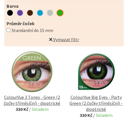
Barva
Průměr čoček
Standardní do 15 mm
Vymazat filtr
ColourVue 3 Tones - Green (2
ColourVue Big Eyes - Party
čočky tříměsíční) - dioptrické
Green (2 čočky tříměsíční) -
330 Kč
/
Skladem
dioptrické
330 Kč
/
Skladem