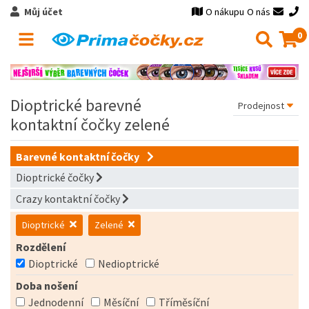
Můj účet
O nákupu
O nás
0
Dioptrické barevné
kontaktní čočky zelené
Barevné kontaktní čočky
Dioptrické čočky
Crazy kontaktní čočky
Dioptrické
Zelené
Rozdělení
Dioptrické
Nedioptrické
Doba nošení
Jednodenní
Měsíční
Tříměsíční