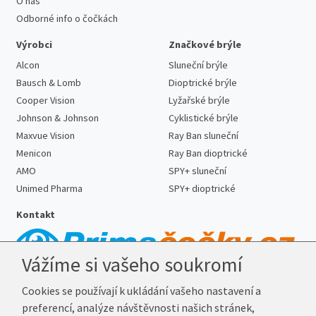
O nás
Odborné info o čočkách
Výrobci
Značkové brýle
Alcon
Sluneční brýle
Bausch & Lomb
Dioptrické brýle
Cooper Vision
Lyžařské brýle
Johnson & Johnson
Cyklistické brýle
Maxvue Vision
Ray Ban sluneční
Menicon
Ray Ban dioptrické
AMO
SPY+ sluneční
Unimed Pharma
SPY+ dioptrické
Kontakt
Vážíme si vašeho soukromí
Telefon:
727 887 352
Cookies se používají k ukládání vašeho nastavení a
E-mail:
info@prima-cocky.cz
preferencí, analýze návštěvnosti našich stránek,