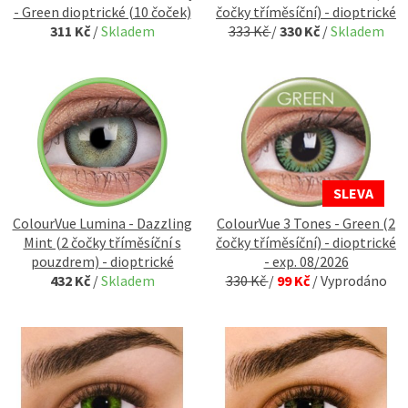
- Green dioptrické (10 čoček)
čočky tříměsíční) - dioptrické
311 Kč
/
Skladem
333 Kč
/
330 Kč
/
Skladem
SLEVA
ColourVue Lumina - Dazzling
ColourVue 3 Tones - Green (2
Mint (2 čočky tříměsíční s
čočky tříměsíční) - dioptrické
pouzdrem) - dioptrické
- exp. 08/2026
432 Kč
/
Skladem
330 Kč
/
99 Kč
/
Vyprodáno