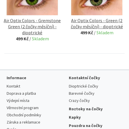
Air Optix Colors - Gremstone
Air Optix Colors - Green (2
Green (2 čočky měsíční) -
čočky měsíční) - dioptrické
dioptrické
499 Kč
/
Skladem
499 Kč
/
Skladem
Informace
Kontaktní čočky
Kontakt
Dioptrické čočky
Doprava a platba
Barevné čočky
Výdejní místa
Crazy čočky
Věrnostní program
Roztoky na čočky
Obchodní podmínky
Kapky
Záruka a reklamace
Pouzdra na čočky