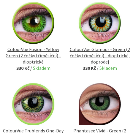
ColourVue Fusion - Yellow
ColourVue Glamour - Green (2
Green (2 čočky tříměsíční) -
čočky tříměsíční) - dioptrické,
dioptrické
doprodej
330 Kč
/
Skladem
330 Kč
/
Skladem
ColourVue Trublends One-Day
Phantasee Vivid - Green (2