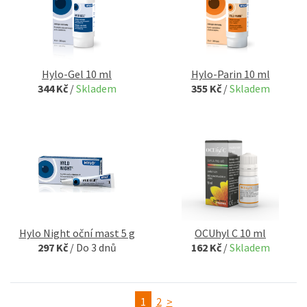
Hylo-Gel 10 ml
Hylo-Parin 10 ml
344 Kč
/
Skladem
355 Kč
/
Skladem
Hylo Night oční mast 5 g
OCUhyl C 10 ml
297 Kč
/
Do 3 dnů
162 Kč
/
Skladem
1
2
>