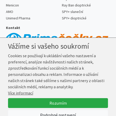
Menicon
Ray Ban dioptrické
AMO
SPY+ sluneční
Unimed Pharma
SPY+ dioptrické
Kontakt
Vážíme si vašeho soukromí
Telefon:
727 887 352
Cookies se používají k ukládání vašeho nastavení a
E-mail:
info@prima-cocky.cz
preferencí, analýze návštěvnosti našich stránek,
Reklamační adresa
zprostředkování funkcí sociálních médií a k
Andrea Votavová
personalizaci obsahu a reklam. Informace o užívání
Revoluční 1017
našich stránek také sdílíme s našimi partnery z oblasti
290 01 Poděbrady
sociálních médií, reklamy a analytiky.
Více informací
© 2026 Prima-Čočky.cz
Rozumím
Vytvořil
Marek Kebza
Podrobné nastavení