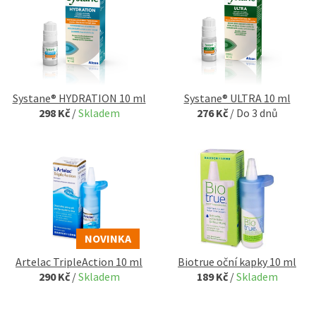
Systane® HYDRATION 10 ml
Systane® ULTRA 10 ml
298 Kč
/
Skladem
276 Kč
/
Do 3 dnů
NOVINKA
Artelac TripleAction 10 ml
Biotrue oční kapky 10 ml
290 Kč
/
Skladem
189 Kč
/
Skladem