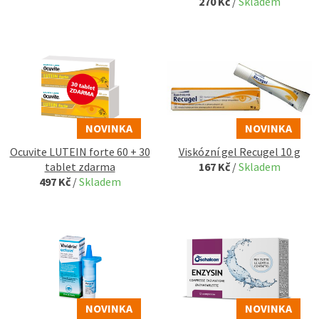
270 Kč
/
Skladem
NOVINKA
NOVINKA
Ocuvite LUTEIN forte 60
+ 30
Viskózní gel Recugel 10 g
tablet zdarma
167 Kč
/
Skladem
497 Kč
/
Skladem
NOVINKA
NOVINKA