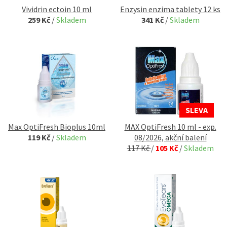
Vividrin ectoin 10 ml
Enzysin enzima tablety 12 ks
259 Kč
/
Skladem
341 Kč
/
Skladem
SLEVA
Max OptiFresh Bioplus 10ml
MAX OptiFresh 10 ml - exp.
119 Kč
/
Skladem
08/2026, akční balení
117 Kč
/
105 Kč
/
Skladem