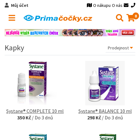
Můj účet
O nákupu
O nás
0
Kapky
Systane® COMPLETE 10 ml
Systane® BALANCE 10 ml
350 Kč
/
Do 3 dnů
298 Kč
/
Do 3 dnů