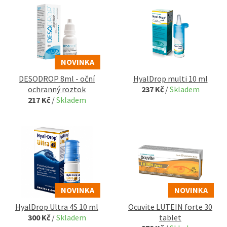
NOVINKA
DESODROP 8ml - oční
HyalDrop multi 10 ml
ochranný roztok
237 Kč
/
Skladem
217 Kč
/
Skladem
NOVINKA
NOVINKA
HyalDrop Ultra 4S 10 ml
Ocuvite LUTEIN forte 30
300 Kč
/
Skladem
tablet