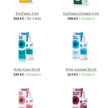
EvoTears 3 ml
EvoTears Omega 3 ml
358 Kč
/
Do 3 dnů
396 Kč
/
Skladem
Hylo-Care 10 ml
Hylo-Comod 10 ml
335 Kč
/
Skladem
313 Kč
/
Skladem