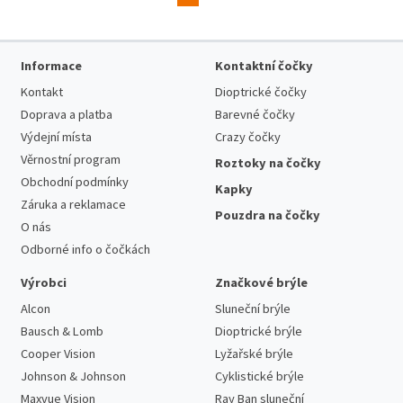
Informace
Kontaktní čočky
Kontakt
Dioptrické čočky
Doprava a platba
Barevné čočky
Výdejní místa
Crazy čočky
Věrnostní program
Roztoky na čočky
Obchodní podmínky
Kapky
Záruka a reklamace
Pouzdra na čočky
O nás
Odborné info o čočkách
Výrobci
Značkové brýle
Alcon
Sluneční brýle
Bausch & Lomb
Dioptrické brýle
Cooper Vision
Lyžařské brýle
Johnson & Johnson
Cyklistické brýle
Maxvue Vision
Ray Ban sluneční