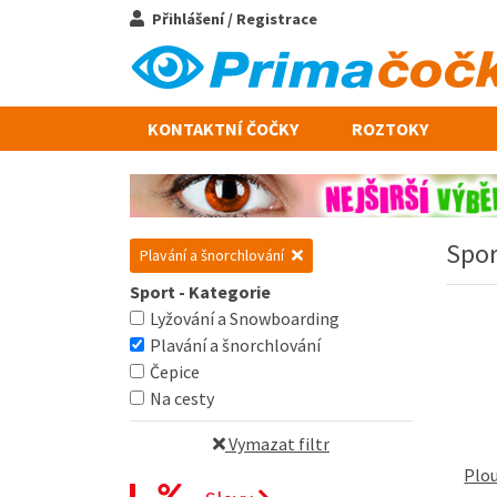
Přihlášení / Registrace
KONTAKTNÍ ČOČKY
ROZTOKY
Spor
Plavání a šnorchlování
Sport - Kategorie
Lyžování a Snowboarding
Plavání a šnorchlování
Čepice
Na cesty
Vymazat filtr
Plou