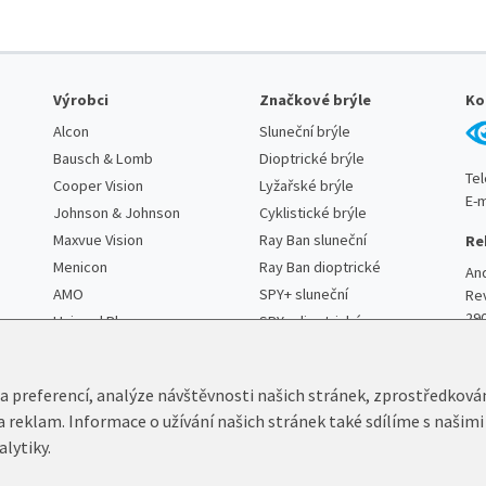
Výrobci
Značkové brýle
Ko
Alcon
Sluneční brýle
Bausch & Lomb
Dioptrické brýle
Te
Cooper Vision
Lyžařské brýle
E-m
Johnson & Johnson
Cyklistické brýle
Maxvue Vision
Ray Ban sluneční
Re
Menicon
Ray Ban dioptrické
An
AMO
SPY+ sluneční
Re
29
Unimed Pharma
SPY+ dioptrické
 a preferencí, analýze návštěvnosti našich stránek, zprostředková
 a reklam. Informace o užívání našich stránek také sdílíme s našimi
alytiky.