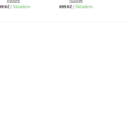
modré
růžové
99 Kč
/
Skladem
699 Kč
/
Skladem