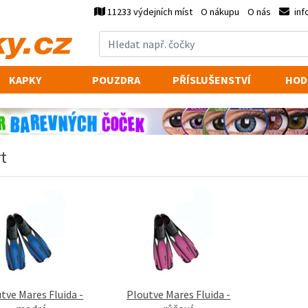
11233 výdejních míst
O nákupu
O nás
inf
KAPKY
POUZDRA
PŘÍSLUŠENSTVÍ
HOD
t
tve Mares Fluida -
Ploutve Mares Fluida -