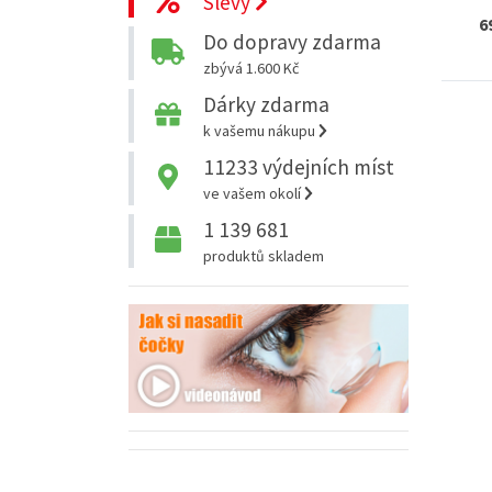
Slevy
6
Do dopravy zdarma
zbývá 1.600 Kč
Dárky zdarma
k vašemu nákupu
11233
výdejních míst
ve vašem okolí
1 139 681
produktů skladem