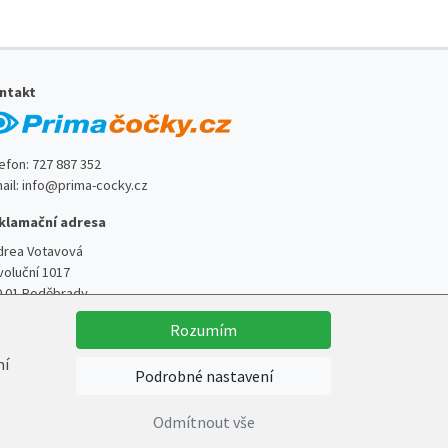
ntakt
lefon:
727 887 352
ail:
info@prima-cocky.cz
klamační adresa
drea Votavová
voluční 1017
0 01 Poděbrady
Rozumím
ní
Podrobné nastavení
Vytvořil
Marek Kebza
Odmítnout vše