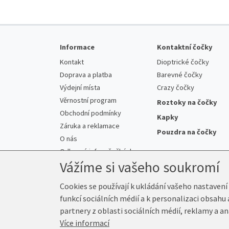
Informace
Kontaktní čočky
Kontakt
Dioptrické čočky
Doprava a platba
Barevné čočky
Výdejní místa
Crazy čočky
Věrnostní program
Roztoky na čočky
Obchodní podmínky
Kapky
Záruka a reklamace
Pouzdra na čočky
O nás
Odborné info o čočkách
Vážíme si vašeho soukromí
Cookies se používají k ukládání vašeho nastavení
funkcí sociálních médií a k personalizaci obsahu
© 2026 Prima-Čočky.cz
partnery z oblasti sociálních médií, reklamy a an
Více informací