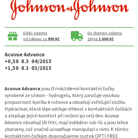
Dárky zdarma
Do dopravy zdarma
od nákupu za
990 Kč
zbývá
1.600 Kč
Acuvue Advance
+0,50 8.3 04/2015
+1,50 8.3 03/2015
Acuvue Advance
jsou čtrnáctidenní kontaktní čočky
vyrobené ze silikon - hydrogelu, který zaručuje vysokou
propustnost kyslíku k rohovce a obsahují zvlhčující složku
Hydraclear, která lépe udržuje vlhkost v kontaktních čočkách
a zlepšuje jejich komfort při nošení po celý den. Acuvue
Advance obsahují UV filtr, mají indikátor rub-líc a jsou lehce
zbarveny, což značně usnadňuje manipulaci s nimi. K těmto
kontaktním čočkám doporučujeme roztok OPTI FREE