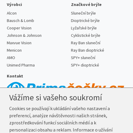
Výrobci
Značkové brýle
Alcon
Sluneční brýle
Bausch & Lomb
Dioptrické brýle
Cooper Vision
Lyžařské brýle
Johnson & Johnson
Cyklistické brýle
Maxvue Vision
Ray Ban sluneční
Menicon
Ray Ban dioptrické
AMO
SPY+ sluneční
Unimed Pharma
SPY+ dioptrické
Kontakt
Vážíme si vašeho soukromí
Telefon:
727 887 352
Cookies se používají k ukládání vašeho nastavení a
E-mail:
info@prima-cocky.cz
preferencí, analýze návštěvnosti našich stránek,
Reklamační adresa
zprostředkování funkcí sociálních médií a k
Andrea Votavová
personalizaci obsahu a reklam. Informace o užívání