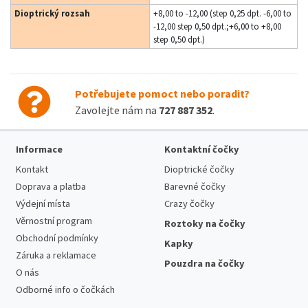
Dioptrický rozsah
+8,00 to -12,00 (step 0,25 dpt. -6,00 to
-12,00 step 0,50 dpt.;+6,00 to +8,00
step 0,50 dpt.)
Potřebujete pomoct nebo poradit?
Zavolejte nám na
727 887 352
.
Informace
Kontaktní čočky
Kontakt
Dioptrické čočky
Doprava a platba
Barevné čočky
Výdejní místa
Crazy čočky
Věrnostní program
Roztoky na čočky
Obchodní podmínky
Kapky
Záruka a reklamace
Pouzdra na čočky
O nás
Odborné info o čočkách