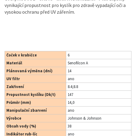
vynikající propustnost pro kyslík pro zdravě vypadající oči a
vysokou ochranu před UV zářením.
Čoček v krabičce
6
Materiál
Senofilcon A
Plánovaná výměna (dní)
14
UV filtr
ano
Zakřivení
8.4;8.8
Propustnost kyslíku (Dk/t)
147
Průměr (mm)
14,0
Manipulační zbarvení
ano
Výrobce
Johnson & Johnson
Obsah vody (%)
38
Indikátor rub-líc
ano