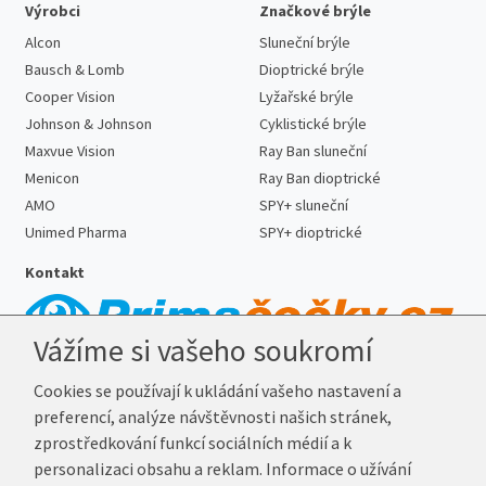
Výrobci
Značkové brýle
Alcon
Sluneční brýle
Bausch & Lomb
Dioptrické brýle
Cooper Vision
Lyžařské brýle
Johnson & Johnson
Cyklistické brýle
Maxvue Vision
Ray Ban sluneční
Menicon
Ray Ban dioptrické
AMO
SPY+ sluneční
Unimed Pharma
SPY+ dioptrické
Kontakt
Vážíme si vašeho soukromí
Telefon:
727 887 352
Cookies se používají k ukládání vašeho nastavení a
E-mail:
info@prima-cocky.cz
preferencí, analýze návštěvnosti našich stránek,
Reklamační adresa
zprostředkování funkcí sociálních médií a k
Andrea Votavová
personalizaci obsahu a reklam. Informace o užívání
Revoluční 1017