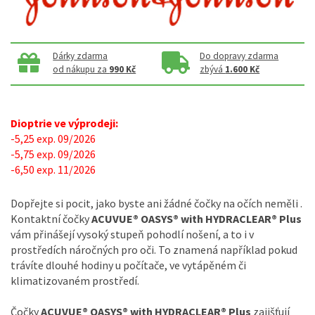
Dárky zdarma
Do dopravy zdarma
od nákupu za
990 Kč
zbývá
1.600 Kč
Dioptrie ve výprodeji:
-5,25 exp. 09/2026
-5,75 exp. 09/2026
-6,50 exp. 11/2026
Dopřejte si pocit, jako byste ani žádné čočky na očích neměli .
Kontaktní čočky
ACUVUE® OASYS® with HYDRACLEAR® Plus
vám přinášejí vysoký stupeň pohodlí nošení, a to i v
prostředích náročných pro oči. To znamená například pokud
trávíte dlouhé hodiny u počítače, ve vytápěném či
klimatizovaném prostředí.
Čočky
ACUVUE® OASYS® with HYDRACLEAR® Plus
zajišťují