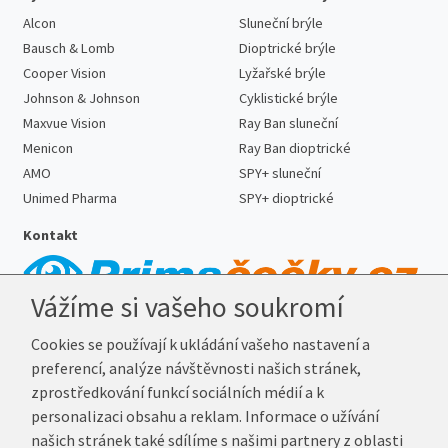
Alcon
Sluneční brýle
Bausch & Lomb
Dioptrické brýle
Cooper Vision
Lyžařské brýle
Johnson & Johnson
Cyklistické brýle
Maxvue Vision
Ray Ban sluneční
Menicon
Ray Ban dioptrické
AMO
SPY+ sluneční
Unimed Pharma
SPY+ dioptrické
Kontakt
Vážíme si vašeho soukromí
Telefon:
727 887 352
Cookies se používají k ukládání vašeho nastavení a
E-mail:
info@prima-cocky.cz
preferencí, analýze návštěvnosti našich stránek,
Reklamační adresa
zprostředkování funkcí sociálních médií a k
Andrea Votavová
personalizaci obsahu a reklam. Informace o užívání
Revoluční 1017
našich stránek také sdílíme s našimi partnery z oblasti