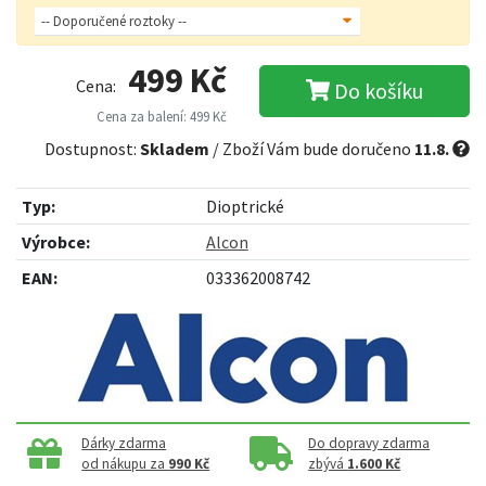
499 Kč
Cena:
Do košíku
Cena za balení: 499 Kč
Dostupnost:
Skladem
/ Zboží Vám bude doručeno
11.8.
Typ:
Dioptrické
Výrobce:
Alcon
EAN:
033362008742
Dárky zdarma
Do dopravy zdarma
od nákupu za
990 Kč
zbývá
1.600 Kč