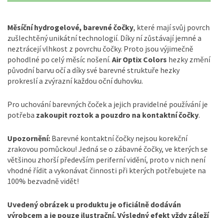
Měsíční hydrogelové, barevné čočky
, které mají svůj povrch
zušlechtěný unikátní technologií. Díky ní zůstávají jemné a
neztrácejí vlhkost z povrchu čočky. Proto jsou výjimečně
pohodlné po celý měsíc nošení.
Air Optix Colors
hezky změní
původní barvu očí a díky své barevné struktuře hezky
prokreslí a zvýrazní každou oční duhovku.
Pro uchování barevných čoček a jejich pravidelné používání je
potřeba
zakoupit roztok a pouzdro na kontaktní čočky
.
Upozornění:
Barevné kontaktní čočky nejsou korekční
zrakovou pomůckou! Jedná se o zábavné čočky, ve kterých se
většinou zhorší především periferní vidění, proto v nich není
vhodné řídit a vykonávat činnosti při kterých potřebujete na
100% bezvadně vidět!
Uvedený obrázek u produktu je oficiálně dodáván
výrobcem a je pouze ilustrační. Výsledný efekt vždy záleží