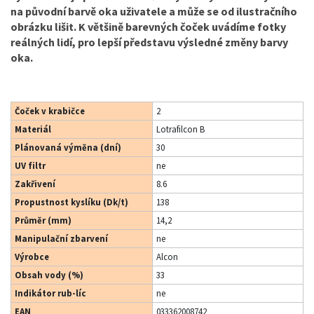
na původní barvě oka uživatele a může se od ilustračního
obrázku lišit. K většině barevných čoček uvádíme fotky
reálných lidí, pro lepší představu výsledné změny barvy
oka.
Čoček v krabičce
2
Materiál
Lotrafilcon B
Plánovaná výměna (dní)
30
UV filtr
ne
Zakřivení
8.6
Propustnost kyslíku (Dk/t)
138
Průměr (mm)
14,2
Manipulační zbarvení
ne
Výrobce
Alcon
Obsah vody (%)
33
Indikátor rub-líc
ne
EAN
033362008742