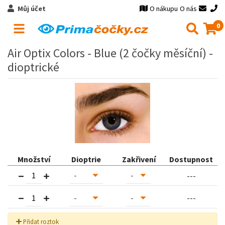
Můj účet
O nákupu
O nás
0
Air Optix Colors - Blue (2 čočky měsíční) -
dioptrické
Množství
Dioptrie
Zakřivení
Dostupnost
---
---
Přidat roztok