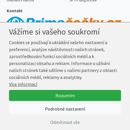
Unimed Pharma
SPY+ dioptrické
Kontakt
Vážíme si vašeho soukromí
Telefon:
727 887 352
Cookies se používají k ukládání vašeho nastavení a
E-mail:
info@prima-cocky.cz
preferencí, analýze návštěvnosti našich stránek,
Reklamační adresa
zprostředkování funkcí sociálních médií a k
Andrea Votavová
personalizaci obsahu a reklam. Informace o užívání
Revoluční 1017
našich stránek také sdílíme s našimi partnery z oblasti
290 01 Poděbrady
sociálních médií, reklamy a analytiky.
Více informací
© 2026 Prima-Čočky.cz
Rozumím
Vytvořil
Marek Kebza
Podrobné nastavení
Odmítnout vše