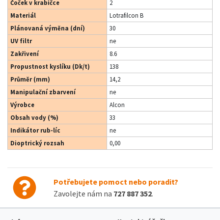
Čoček v krabičce
2
Materiál
Lotrafilcon B
Plánovaná výměna (dní)
30
UV filtr
ne
Zakřivení
8.6
Propustnost kyslíku (Dk/t)
138
Průměr (mm)
14,2
Manipulační zbarvení
ne
Výrobce
Alcon
Obsah vody (%)
33
Indikátor rub-líc
ne
Dioptrický rozsah
0,00
Potřebujete pomoct nebo poradit?
Zavolejte nám na
727 887 352
.