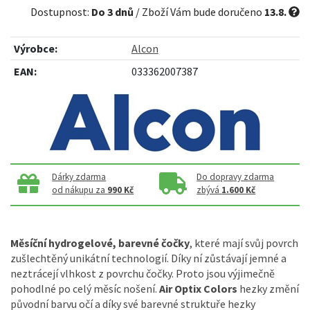
Dostupnost:
Do 3 dnů
/ Zboží Vám bude doručeno
13.8.
Výrobce:
Alcon
EAN:
033362007387
Dárky zdarma
Do dopravy zdarma
od nákupu za
990 Kč
zbývá
1.600 Kč
Měsíční hydrogelové, barevné čočky
, které mají svůj povrch
zušlechtěný unikátní technologií. Díky ní zůstávají jemné a
neztrácejí vlhkost z povrchu čočky. Proto jsou výjimečně
pohodlné po celý měsíc nošení.
Air Optix Colors
hezky změní
původní barvu očí a díky své barevné struktuře hezky