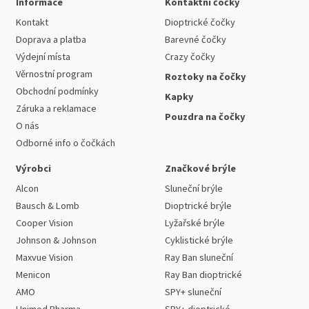
Informace
Kontaktní čočky
Kontakt
Dioptrické čočky
Doprava a platba
Barevné čočky
Výdejní místa
Crazy čočky
Věrnostní program
Roztoky na čočky
Obchodní podmínky
Kapky
Záruka a reklamace
Pouzdra na čočky
O nás
Odborné info o čočkách
Výrobci
Značkové brýle
Alcon
Sluneční brýle
Bausch & Lomb
Dioptrické brýle
Cooper Vision
Lyžařské brýle
Johnson & Johnson
Cyklistické brýle
Maxvue Vision
Ray Ban sluneční
Menicon
Ray Ban dioptrické
AMO
SPY+ sluneční