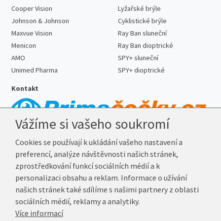
Cooper Vision
Lyžařské brýle
Johnson & Johnson
Cyklistické brýle
Maxvue Vision
Ray Ban sluneční
Menicon
Ray Ban dioptrické
AMO
SPY+ sluneční
Unimed Pharma
SPY+ dioptrické
Kontakt
Vážíme si vašeho soukromí
Telefon:
727 887 352
Cookies se používají k ukládání vašeho nastavení a
E-mail:
info@prima-cocky.cz
preferencí, analýze návštěvnosti našich stránek,
Reklamační adresa
zprostředkování funkcí sociálních médií a k
Andrea Votavová
personalizaci obsahu a reklam. Informace o užívání
Revoluční 1017
našich stránek také sdílíme s našimi partnery z oblasti
290 01 Poděbrady
sociálních médií, reklamy a analytiky.
Více informací