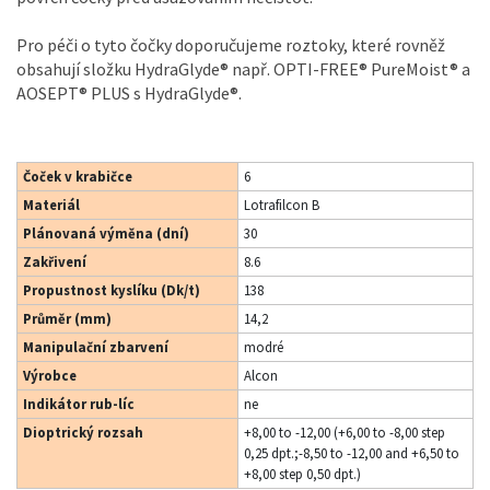
Pro péči o tyto čočky doporučujeme roztoky, které rovněž
obsahují složku HydraGlyde® např. OPTI-FREE® PureMoist® a
AOSEPT® PLUS s HydraGlyde®.
Čoček v krabičce
6
Materiál
Lotrafilcon B
Plánovaná výměna (dní)
30
Zakřivení
8.6
Propustnost kyslíku (Dk/t)
138
Průměr (mm)
14,2
Manipulační zbarvení
modré
Výrobce
Alcon
Indikátor rub-líc
ne
Dioptrický rozsah
+8,00 to -12,00 (+6,00 to -8,00 step
0,25 dpt.;-8,50 to -12,00 and +6,50 to
+8,00 step 0,50 dpt.)