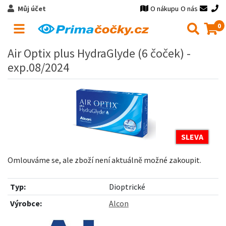
Můj účet
O nákupu
O nás
0
Air Optix plus HydraGlyde (6 čoček) -
exp.08/2024
SLEVA
Omlouváme se, ale zboží není aktuálně možné zakoupit.
Typ:
Dioptrické
Výrobce:
Alcon