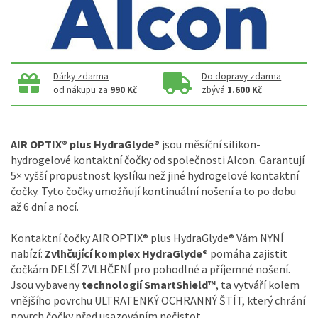
Dárky zdarma
Do dopravy zdarma
od nákupu za
990 Kč
zbývá
1.600 Kč
AIR OPTIX® plus HydraGlyde®
jsou měsíční silikon-
hydrogelové kontaktní čočky od společnosti Alcon. Garantují
5× vyšší propustnost kyslíku než jiné hydrogelové kontaktní
čočky. Tyto čočky umožňují kontinuální nošení a to po dobu
až 6 dní a nocí.
Kontaktní čočky AIR OPTIX® plus HydraGlyde® Vám NYNÍ
nabízí:
Zvlhčující komplex HydraGlyde®
pomáha zajistit
čočkám DELŠÍ ZVLHČENÍ pro pohodlné a příjemné nošení.
Jsou vybaveny
technologií SmartShield™
, ta vytváří kolem
vnějšího povrchu ULTRATENKÝ OCHRANNÝ ŠTÍT, který chrání
povrch čočky před usazováním nečistot.