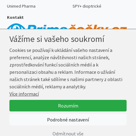
Unimed Pharma
SPY+ dioptrické
Kontakt
Vážíme si vašeho soukromí
Telefon:
727 887 352
Cookies se používají k ukládání vašeho nastavení a
E-mail:
info@prima-cocky.cz
preferencí, analýze návštěvnosti našich stránek,
Reklamační adresa
zprostředkování funkcí sociálních médií a k
Andrea Votavová
personalizaci obsahu a reklam. Informace o užívání
Revoluční 1017
našich stránek také sdílíme s našimi partnery z oblasti
290 01 Poděbrady
sociálních médií, reklamy a analytiky.
Více informací
© 2026 Prima-Čočky.cz
Rozumím
Vytvořil
Marek Kebza
Podrobné nastavení
Odmítnout vše