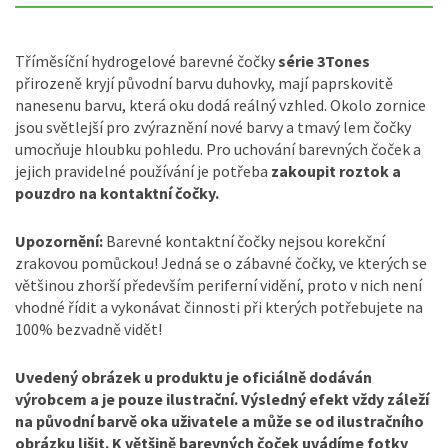
Tříměsíční hydrogelové barevné čočky
série 3Tones
přirozeně kryjí původní barvu duhovky, mají paprskovitě
nanesenu barvu, která oku dodá reálný vzhled. Okolo zornice
jsou světlejší pro zvýraznění nové barvy a tmavý lem čočky
umocňuje hloubku pohledu. Pro uchování barevných čoček a
jejich pravidelné používání je potřeba
zakoupit roztok a
pouzdro na kontaktní čočky.
Upozornění:
Barevné kontaktní čočky nejsou korekční
zrakovou pomůckou! Jedná se o zábavné čočky, ve kterých se
většinou zhorší především periferní vidění, proto v nich není
vhodné řídit a vykonávat činnosti při kterých potřebujete na
100% bezvadně vidět!
Uvedený obrázek u produktu je oficiálně dodáván
výrobcem a je pouze ilustrační. Výsledný efekt vždy záleží
na původní barvě oka uživatele a může se od ilustračního
obrázku lišit. K většině barevných čoček uvádíme fotky