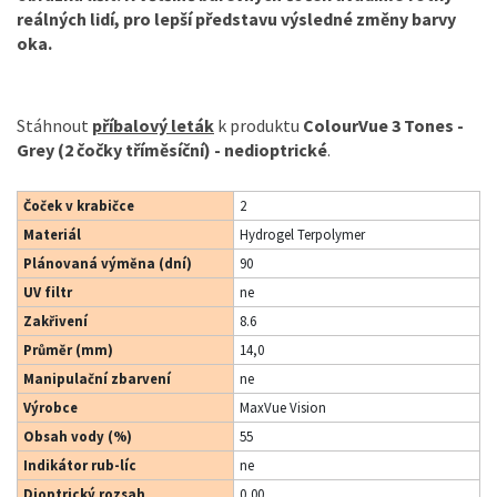
reálných lidí, pro lepší představu výsledné změny barvy
oka.
Stáhnout
příbalový leták
k produktu
ColourVue 3 Tones -
Grey (2 čočky tříměsíční) - nedioptrické
.
Čoček v krabičce
2
Materiál
Hydrogel Terpolymer
Plánovaná výměna (dní)
90
UV filtr
ne
Zakřivení
8.6
Průměr (mm)
14,0
Manipulační zbarvení
ne
Výrobce
MaxVue Vision
Obsah vody (%)
55
Indikátor rub-líc
ne
Dioptrický rozsah
0,00