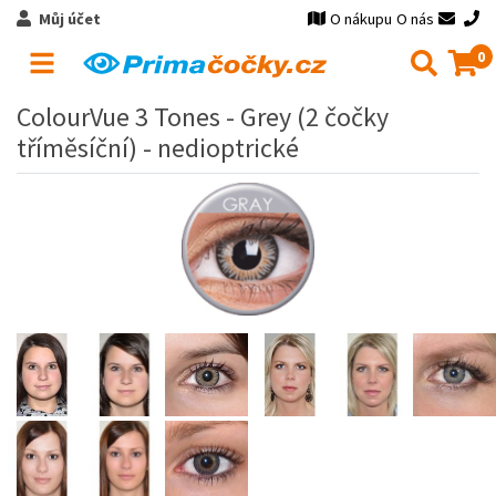
Můj účet
O nákupu
O nás
0
ColourVue 3 Tones - Grey (2 čočky
tříměsíční) - nedioptrické