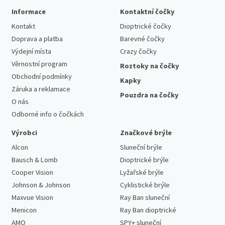
Informace
Kontaktní čočky
Kontakt
Dioptrické čočky
Doprava a platba
Barevné čočky
Výdejní místa
Crazy čočky
Věrnostní program
Roztoky na čočky
Obchodní podmínky
Kapky
Záruka a reklamace
Pouzdra na čočky
O nás
Odborné info o čočkách
Výrobci
Značkové brýle
Alcon
Sluneční brýle
Bausch & Lomb
Dioptrické brýle
Cooper Vision
Lyžařské brýle
Johnson & Johnson
Cyklistické brýle
Maxvue Vision
Ray Ban sluneční
Menicon
Ray Ban dioptrické
AMO
SPY+ sluneční