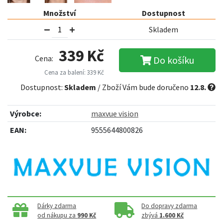
Množství
Dostupnost
Skladem
339 Kč
Cena:
Do košíku
Cena za balení: 339 Kč
Dostupnost:
Skladem
/ Zboží Vám bude doručeno
12.8.
Výrobce:
maxvue vision
EAN:
9555644800826
Dárky zdarma
Do dopravy zdarma
od nákupu za
990 Kč
zbývá
1.600 Kč