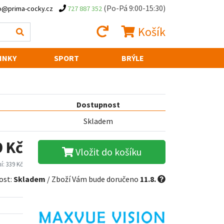
(Po-Pá 9:00-15:30)
o@prima-cocky.cz
727 887 352
Košík
INKY
SPORT
BRÝLE
Dostupnost
Skladem
9 Kč
Vložit do košíku
í: 339 Kč
ost:
Skladem
/ Zboží Vám bude doručeno
11.8.