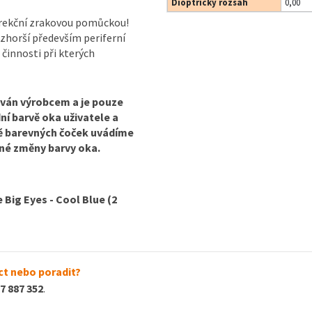
Dioptrický rozsah
0,00
orekční zrakovou pomůckou!
 zhorší především periferní
 činnosti při kterých
áván výrobcem a je pouze
dní barvě oka uživatele a
ině barevných čoček uvádíme
edné změny barvy oka.
 Big Eyes - Cool Blue (2
t nebo poradit?
7 887 352
.