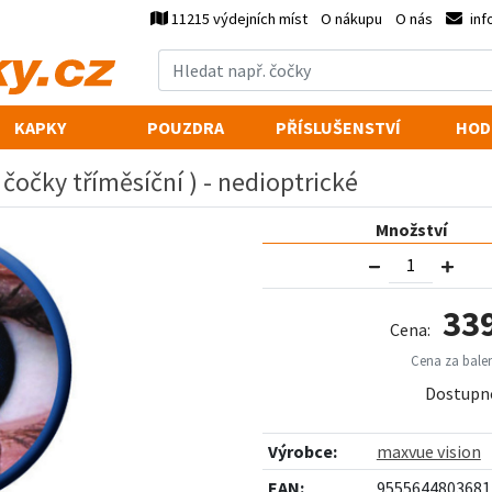
11215 výdejních míst
O nákupu
O nás
inf
KAPKY
POUZDRA
PŘÍSLUŠENSTVÍ
HOD
 čočky tříměsíční ) - nedioptrické
Množství
33
Cena:
Cena za balen
Dostupn
Výrobce:
maxvue vision
EAN:
9555644803681