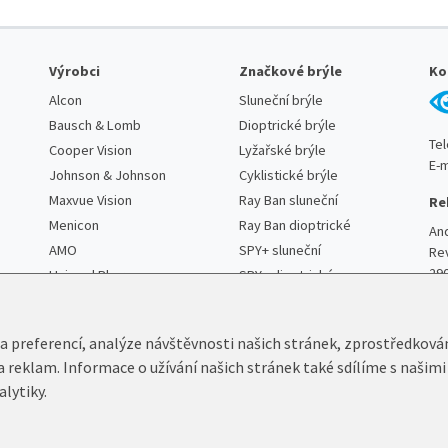
Výrobci
Značkové brýle
Ko
Alcon
Sluneční brýle
Bausch & Lomb
Dioptrické brýle
Te
Cooper Vision
Lyžařské brýle
E-m
Johnson & Johnson
Cyklistické brýle
Maxvue Vision
Ray Ban sluneční
Re
Menicon
Ray Ban dioptrické
An
AMO
SPY+ sluneční
Re
29
Unimed Pharma
SPY+ dioptrické
 a preferencí, analýze návštěvnosti našich stránek, zprostředková
 a reklam. Informace o užívání našich stránek také sdílíme s našimi
alytiky.