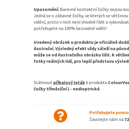
Upozornění:
Barevné kontaktní čočky nejsou k
Jedná se o zábavné čočky, ve kterých se většinou
vidění, proto v nich není vhodné řídit a vykonávat
potřebujete na 100% bezvadně vidět!
Uvedený obrázek u produktu je oficiálně dod
ilustrační. Výsledný efekt vždy záleží na půvo
může se od ilustračního obrázku lišit. K větš
fotky reálných lidí, pro lepší představu výsl
Stáhnout
příbalový leták
k produktu
ColourVue
čočky tříměsíční ) - nedioptrické
.
Potřebujete pomoc
Zavolejte nám na
72