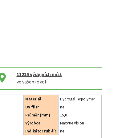
11215
výdejních míst
ve vašem okolí
Materiál
Hydrogel Terpolymer
UV filtr
ne
Průměr (mm)
15,0
Výrobce
MaxVue Vision
Indikátor rub-líc
ne