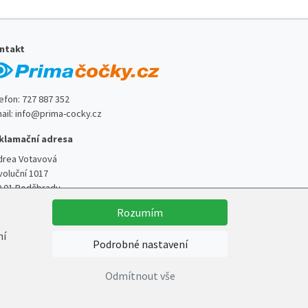
ntakt
lefon:
727 887 352
ail:
info@prima-cocky.cz
klamační adresa
drea Votavová
voluční 1017
0 01 Poděbrady
Rozumím
ní
Podrobné nastavení
Vytvořil
Marek Kebza
Odmítnout vše