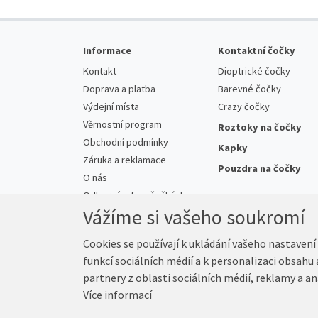
Informace
Kontaktní čočky
Kontakt
Dioptrické čočky
Doprava a platba
Barevné čočky
Výdejní místa
Crazy čočky
Věrnostní program
Roztoky na čočky
Obchodní podmínky
Kapky
Záruka a reklamace
Pouzdra na čočky
O nás
Odborné info o čočkách
Vážíme si vašeho soukromí
Cookies se používají k ukládání vašeho nastavení
funkcí sociálních médií a k personalizaci obsahu
© 2026 Prima-Čočky.cz
partnery z oblasti sociálních médií, reklamy a an
Více informací