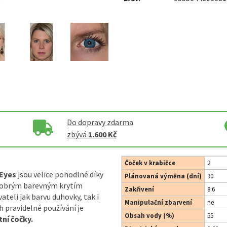
Do dopravy zdarma
zbývá
1.600 Kč
Čoček v krabičce
2
 Eyes
jsou velice pohodlné díky
Plánovaná výměna (dní)
90
dobrým barevným krytím
Zakřivení
8.6
eli jak barvu duhovky, tak i
Manipulační zbarvení
ne
ch pravidelné používání je
Obsah vody (%)
55
ní čočky.