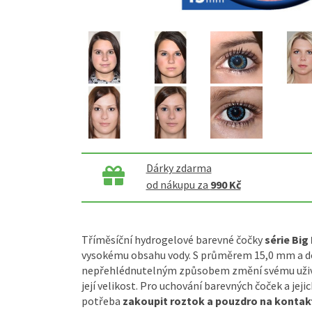
Dárky zdarma
od nákupu za
990 Kč
Tříměsíční hydrogelové barevné čočky
série Big
vysokému obsahu vody. S průměrem 15,0 mm a 
nepřehlédnutelným způsobem změní svému uživat
její velikost. Pro uchování barevných čoček a jeji
potřeba
zakoupit roztok a pouzdro na kontakt