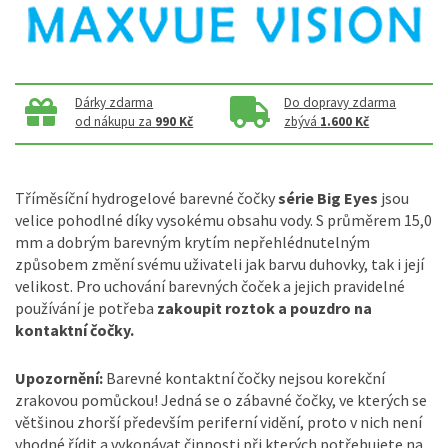
Dárky zdarma
Do dopravy zdarma
od nákupu za
990 Kč
zbývá
1.600 Kč
Tříměsíční hydrogelové barevné čočky
série Big Eyes
jsou
velice pohodlné díky vysokému obsahu vody. S průměrem 15,0
mm a dobrým barevným krytím nepřehlédnutelným
způsobem změní svému uživateli jak barvu duhovky, tak i její
velikost. Pro uchování barevných čoček a jejich pravidelné
používání je potřeba
zakoupit roztok a pouzdro na
kontaktní čočky.
Upozornění:
Barevné kontaktní čočky nejsou korekční
zrakovou pomůckou! Jedná se o zábavné čočky, ve kterých se
většinou zhorší především periferní vidění, proto v nich není
vhodné řídit a vykonávat činnosti při kterých potřebujete na