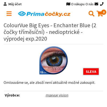
Můj účet
O nákupu
O nás
0
ColourVue Big Eyes - Enchanter Blue (2
čočky tříměsíční) - nedioptrické -
výprodej exp.2020
SLEVA
Omlouváme se, ale zboží není aktuálně možné zakoupit.
Výrobce:
maxvue vision