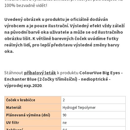
100% bezvadně vidět!
Uvedený obrázek u produktu je oficiálně dodáván
výrobcem a je pouze ilustrační. Výsledný efekt vždy záleží
na původní barvě oka uživatele a může se od ilustračního
obrázku lišit. K většině barevných čoček uvádíme fotky
reálných lidí, pro lepší představu výsledné změny barvy
oka.
Stáhnout
příbalový leták
k produktu
ColourVue Big Eyes -
Enchanter Blue (2 čočky tříměsíční) - nedioptrické -
výprodej exp.2020
.
Čoček v krabičce
2
Materiál
Hydrogel Terpolymer
Plánovaná výměna (dní)
90
UV filtr
ne