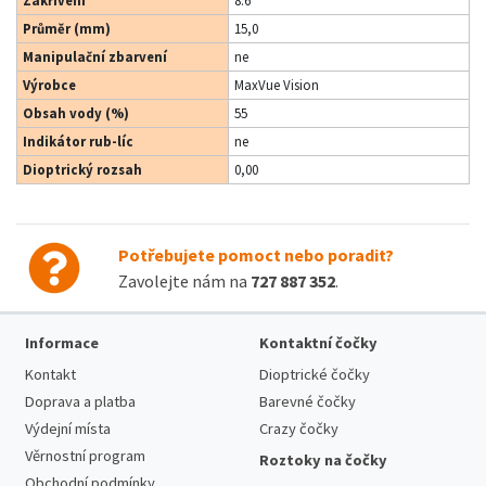
Zakřivení
8.6
Průměr (mm)
15,0
Manipulační zbarvení
ne
Výrobce
MaxVue Vision
Obsah vody (%)
55
Indikátor rub-líc
ne
Dioptrický rozsah
0,00
Potřebujete pomoct nebo poradit?
Zavolejte nám na
727 887 352
.
Informace
Kontaktní čočky
Kontakt
Dioptrické čočky
Doprava a platba
Barevné čočky
Výdejní místa
Crazy čočky
Věrnostní program
Roztoky na čočky
Obchodní podmínky