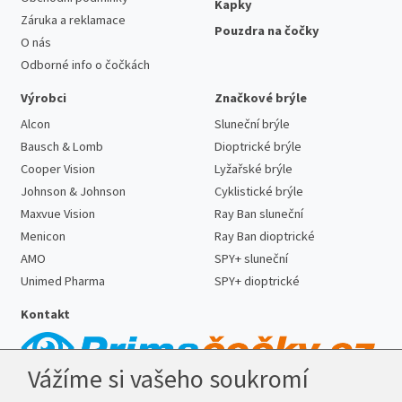
Kapky
Záruka a reklamace
Pouzdra na čočky
O nás
Odborné info o čočkách
Výrobci
Značkové brýle
Alcon
Sluneční brýle
Bausch & Lomb
Dioptrické brýle
Cooper Vision
Lyžařské brýle
Johnson & Johnson
Cyklistické brýle
Maxvue Vision
Ray Ban sluneční
Menicon
Ray Ban dioptrické
AMO
SPY+ sluneční
Unimed Pharma
SPY+ dioptrické
Kontakt
Vážíme si vašeho soukromí
Telefon:
727 887 352