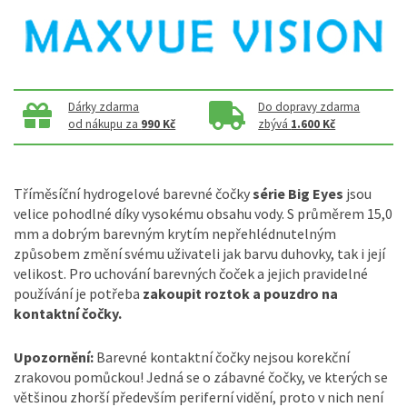
Dárky zdarma
Do dopravy zdarma
od nákupu za
990 Kč
zbývá
1.600 Kč
Tříměsíční hydrogelové barevné čočky
série Big Eyes
jsou
velice pohodlné díky vysokému obsahu vody. S průměrem 15,0
mm a dobrým barevným krytím nepřehlédnutelným
způsobem změní svému uživateli jak barvu duhovky, tak i její
velikost. Pro uchování barevných čoček a jejich pravidelné
používání je potřeba
zakoupit roztok a pouzdro na
kontaktní čočky.
Upozornění:
Barevné kontaktní čočky nejsou korekční
zrakovou pomůckou! Jedná se o zábavné čočky, ve kterých se
většinou zhorší především periferní vidění, proto v nich není