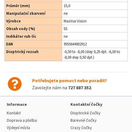
Průměr (mm)
15,0
Manipulační zbarvení
ne
Výrobce
MaxVue Vision
Obsah vody (%)
55
Indikátor rub-líc
ne
EAN
9555644802912
Dioptrický rozsah
-0,50 to -8,00 (step 0,25 dpt. -6,00 to
-8,00 step 0,50 dpt.)
Potřebujete pomoct nebo poradit?
Zavolejte nám na
727 887 352
.
Informace
Kontaktní čočky
Kontakt
Dioptrické čočky
Doprava a platba
Barevné čočky
Výdejní místa
Crazy čočky