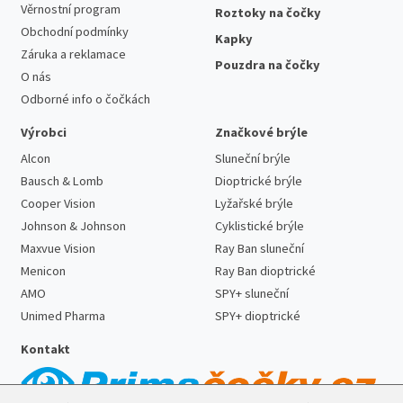
Věrnostní program
Roztoky na čočky
Obchodní podmínky
Kapky
Záruka a reklamace
Pouzdra na čočky
O nás
Odborné info o čočkách
Výrobci
Značkové brýle
Alcon
Sluneční brýle
Bausch & Lomb
Dioptrické brýle
Cooper Vision
Lyžařské brýle
Johnson & Johnson
Cyklistické brýle
Maxvue Vision
Ray Ban sluneční
Menicon
Ray Ban dioptrické
AMO
SPY+ sluneční
Unimed Pharma
SPY+ dioptrické
Kontakt