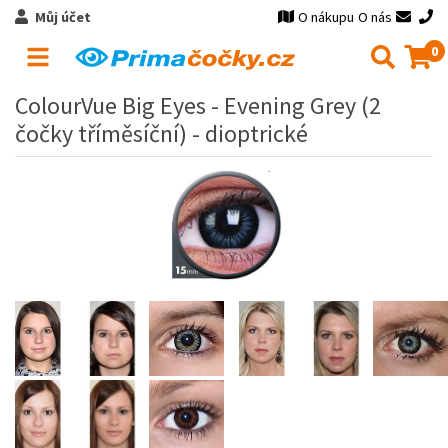
Můj účet
O nákupu
O nás
0
ColourVue Big Eyes - Evening Grey (2
čočky tříměsíční) - dioptrické