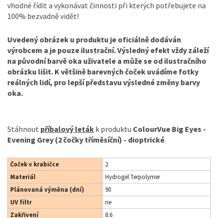
vhodné řídit a vykonávat činnosti při kterých potřebujete na
100% bezvadně vidět!
Uvedený obrázek u produktu je oficiálně dodáván
výrobcem a je pouze ilustrační. Výsledný efekt vždy záleží
na původní barvě oka uživatele a může se od ilustračního
obrázku lišit. K většině barevných čoček uvádíme fotky
reálných lidí, pro lepší představu výsledné změny barvy
oka.
Stáhnout
příbalový leták
k produktu
ColourVue Big Eyes -
Evening Grey (2 čočky tříměsíční) - dioptrické
.
Čoček v krabičce
2
Materiál
Hydrogel Terpolymer
Plánovaná výměna (dní)
90
UV filtr
ne
Zakřivení
8.6