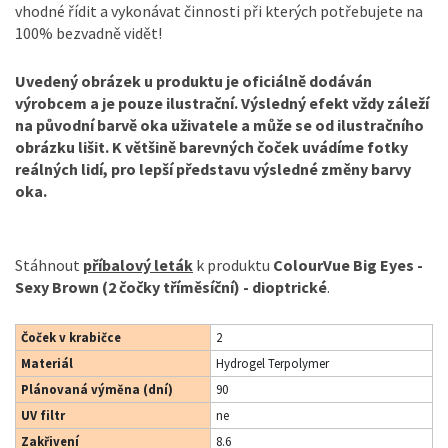
vhodné řídit a vykonávat činnosti při kterých potřebujete na
100% bezvadně vidět!
Uvedený obrázek u produktu je oficiálně dodáván
výrobcem a je pouze ilustrační. Výsledný efekt vždy záleží
na původní barvě oka uživatele a může se od ilustračního
obrázku lišit. K většině barevných čoček uvádíme fotky
reálných lidí, pro lepší představu výsledné změny barvy
oka.
Stáhnout
příbalový leták
k produktu
ColourVue Big Eyes -
Sexy Brown (2 čočky tříměsíční) - dioptrické
.
Čoček v krabičce
2
Materiál
Hydrogel Terpolymer
Plánovaná výměna (dní)
90
UV filtr
ne
Zakřivení
8.6