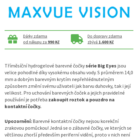
Dárky zdarma
Do dopravy zdarma
od nákupu za
990 Kč
zbývá
1.600 Kč
Tříměsíční hydrogelové barevné čočky
série Big Eyes
jsou
velice pohodlné díky vysokému obsahu vody. S průměrem 14,0
mm a dobrým barevným krytím nepřehlédnutelným
způsobem změní svému uživateli jak barvu duhovky, tak i její
velikost. Pro uchování barevných čoček a jejich pravidelné
používání je potřeba
zakoupit roztok a pouzdro na
kontaktní čočky.
Upozornění:
Barevné kontaktní čočky nejsou korekční
zrakovou pomůckou! Jedná se o zábavné čočky, ve kterých se
většinou zhorší především periferní vidění, proto v nich není