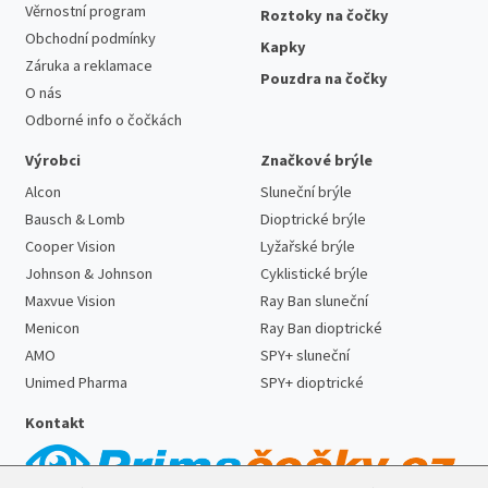
Věrnostní program
Roztoky na čočky
Obchodní podmínky
Kapky
Záruka a reklamace
Pouzdra na čočky
O nás
Odborné info o čočkách
Výrobci
Značkové brýle
Alcon
Sluneční brýle
Bausch & Lomb
Dioptrické brýle
Cooper Vision
Lyžařské brýle
Johnson & Johnson
Cyklistické brýle
Maxvue Vision
Ray Ban sluneční
Menicon
Ray Ban dioptrické
AMO
SPY+ sluneční
Unimed Pharma
SPY+ dioptrické
Kontakt