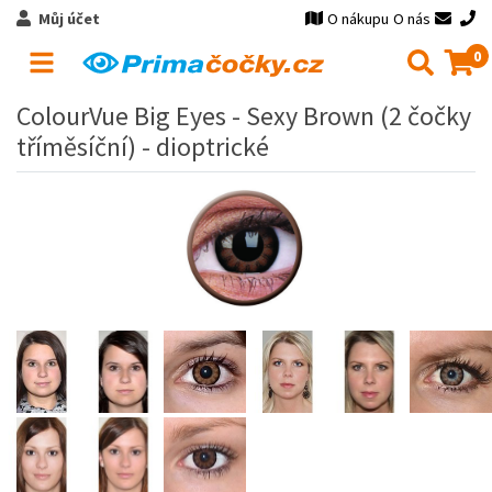
Můj účet
O nákupu
O nás
0
ColourVue Big Eyes - Sexy Brown (2 čočky
tříměsíční) - dioptrické