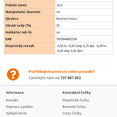
Průměr (mm)
14,0
Manipulační zbarvení
ne
Výrobce
MaxVue Vision
Obsah vody (%)
55
Indikátor rub-líc
ne
EAN
9555644802394
Dioptrický rozsah
-0,50 to -8,00 (step 0,25 dpt. -6,00 to
-8,00 step 0,50 dpt.)
Potřebujete pomoct nebo poradit?
Zavolejte nám na
727 887 352
.
Informace
Kontaktní čočky
Kontakt
Dioptrické čočky
Doprava a platba
Barevné čočky
Výdejní místa
Crazy čočky