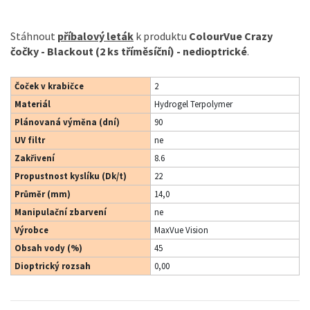
Stáhnout
příbalový leták
k produktu
ColourVue Crazy
čočky - Blackout (2 ks tříměsíční) - nedioptrické
.
Čoček v krabičce
2
Materiál
Hydrogel Terpolymer
Plánovaná výměna (dní)
90
UV filtr
ne
Zakřivení
8.6
Propustnost kyslíku (Dk/t)
22
Průměr (mm)
14,0
Manipulační zbarvení
ne
Výrobce
MaxVue Vision
Obsah vody (%)
45
Dioptrický rozsah
0,00