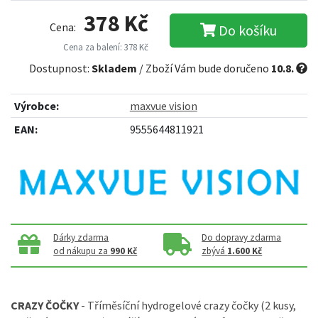
378 Kč
Cena:
Do košíku
Cena za balení: 378 Kč
Dostupnost:
Skladem
/ Zboží Vám bude doručeno
10.8.
Výrobce:
maxvue vision
EAN:
9555644811921
Dárky zdarma
Do dopravy zdarma
od nákupu za
990 Kč
zbývá
1.600 Kč
CRAZY ČOČKY
- Tříměsíční hydrogelové crazy čočky (2 kusy,