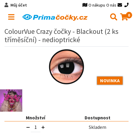
Můj účet
O nákupu
O nás
0
ColourVue Crazy čočky - Blackout (2 ks
tříměsíční) - nedioptrické
NOVINKA
Množství
Dostupnost
Skladem