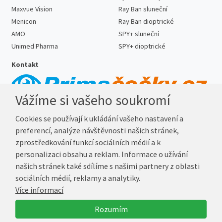
Maxvue Vision
Ray Ban sluneční
Menicon
Ray Ban dioptrické
AMO
SPY+ sluneční
Unimed Pharma
SPY+ dioptrické
Kontakt
Vážíme si vašeho soukromí
Telefon:
727 887 352
Cookies se používají k ukládání vašeho nastavení a
E-mail:
info@prima-cocky.cz
preferencí, analýze návštěvnosti našich stránek,
Reklamační adresa
zprostředkování funkcí sociálních médií a k
Andrea Votavová
personalizaci obsahu a reklam. Informace o užívání
Revoluční 1017
našich stránek také sdílíme s našimi partnery z oblasti
290 01 Poděbrady
sociálních médií, reklamy a analytiky.
Více informací
© 2026 Prima-Čočky.cz
Rozumím
Vytvořil
Marek Kebza