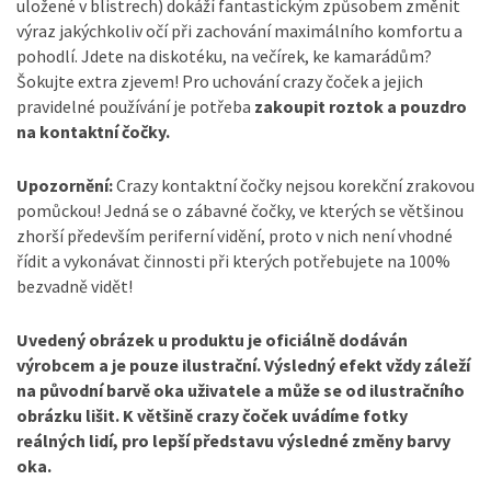
uložené v blistrech) dokáží fantastickým způsobem změnit
výraz jakýchkoliv očí při zachování maximálního komfortu a
pohodlí. Jdete na diskotéku, na večírek, ke kamarádům?
Šokujte extra zjevem! Pro uchování cra
zy čoček a jejich
pravidelné používání je potřeba
zakoupit roztok a pouzdro
na kontaktní čočky.
Upozornění:
Crazy kontaktní čočky nejsou korekční zrakovou
pomůckou! Jedná se o zábavné čočky, ve kterých se většinou
zhorší především periferní vidění, proto v nich není vhodné
řídit a vykonávat činnosti při kterých potřebujete na 100%
bezvadně vidět!
Uvedený obrázek u produktu je oficiálně dodáván
výrobcem a je pouze ilustrační. Výsledný efekt vždy záleží
na původní barvě oka uživatele a může se od ilustračního
obrázku lišit. K většině crazy čoček uvádíme fotky
reálných lidí, pro lepší představu výsled
né změny barvy
oka.