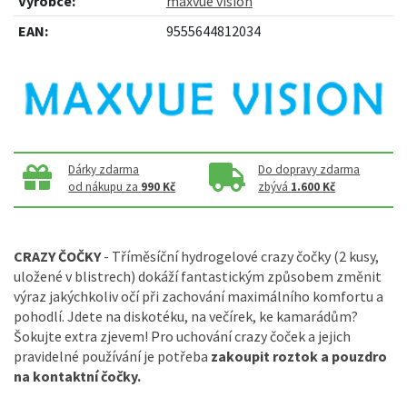
Výrobce:
maxvue vision
EAN:
9555644812034
Dárky zdarma
Do dopravy zdarma
od nákupu za
990 Kč
zbývá
1.600 Kč
CRAZY ČOČKY
- Tříměsíční hydrogelové crazy čočky (2 kusy,
uložené v blistrech) dokáží fantastickým způsobem změnit
výraz jakýchkoliv očí při zachování maximálního komfortu a
pohodlí. Jdete na diskotéku, na večírek, ke kamarádům?
Šokujte extra zjevem! Pro uchování crazy čoček a jejich
pravidelné používání je potřeba
zakoupit roztok a pouzdro
na kontaktní čočky.