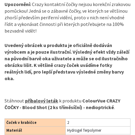
Upozornění:
Crazy kontaktní čočky nejsou korekční zrakovou
pomůckou! Jedná se o zábavné čočky, ve kterých se většinou
zhorší především periferní vidění, proto v nich není vhodné
řídit a vykonávat činnosti při kterých potřebujete na 100%
bezvadně vidět!
Uvedený obrázek u produktu je oficiálně dodáván
výrobcem a je pouze ilustrační. Výsledný efekt vždy záleží
na původní barvě oka uživatele a může se od ilustračního
obrázku lišit. K většině crazy čoček uvádíme fotky
reálných lidí, pro lepší představu výsledné změny barvy
oka.
Stáhnout
příbalový leták
k produktu
ColourVue CRAZY
ČOČKY - Blood Shot (2 ks tříměsíční) - nedioptrické
.
Čoček v krabičce
2
Materiál
Hydrogel Terpolymer