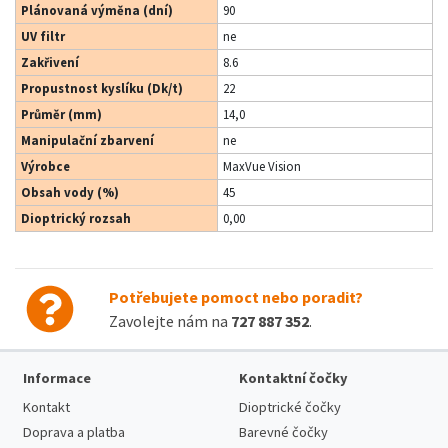
Plánovaná výměna (dní)
90
UV filtr
ne
Zakřivení
8.6
Propustnost kyslíku (Dk/t)
22
Průměr (mm)
14,0
Manipulační zbarvení
ne
Výrobce
MaxVue Vision
Obsah vody (%)
45
Dioptrický rozsah
0,00
Potřebujete pomoct nebo poradit?
Zavolejte nám na
727 887 352
.
Informace
Kontaktní čočky
Kontakt
Dioptrické čočky
Doprava a platba
Barevné čočky