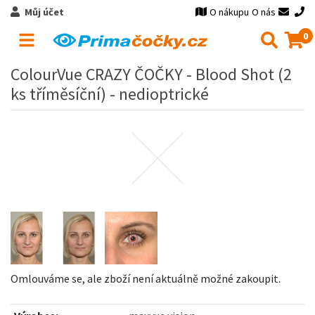
Můj účet
O nákupu
O nás
0
ColourVue CRAZY ČOČKY - Blood Shot (2
ks tříměsíční) - nedioptrické
Omlouváme se, ale zboží není aktuálně možné zakoupit.