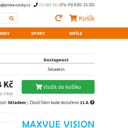
(Po-Pá 9:00-15:30)
o@prima-cocky.cz
727 887 352
Košík
INKY
SPORT
BRÝLE
Dostupnost
Skladem
8 Kč
Vložit do košíku
í: 378 Kč
ost:
Skladem
/ Zboží Vám bude doručeno
11.8.