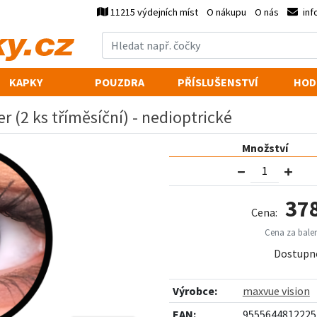
11215 výdejních míst
O nákupu
O nás
inf
KAPKY
POUZDRA
PŘÍSLUŠENSTVÍ
HOD
r (2 ks tříměsíční) - nedioptrické
Množství
37
Cena:
Cena za balen
Dostupn
Výrobce:
maxvue vision
EAN:
9555644812225