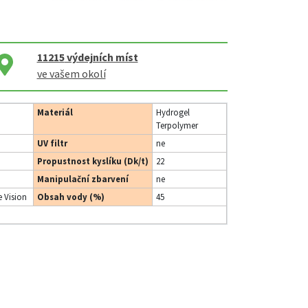
11215
výdejních míst
ve vašem okolí
Materiál
Hydrogel
Terpolymer
UV filtr
ne
Propustnost kyslíku (Dk/t)
22
Manipulační zbarvení
ne
 Vision
Obsah vody (%)
45