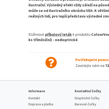
ilustrační. Výsledný efekt vždy záleží na půvo
může se od ilustračního obrázku lišit. K větši
reálných lidí, pro lepší představu výsled
né zm
Stáhnout
příbalový leták
k produktu
ColourVue 
ks tříměsíční) - nedioptrické
.
Potřebujete pomoc
Zavolejte nám na
72
Informace
Kontaktní čočky
Kontakt
Dioptrické čočky
Doprava a platba
Barevné čočky