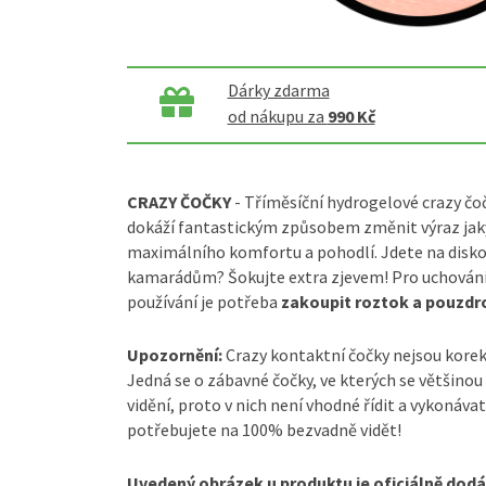
Dárky zdarma
od nákupu za
990 Kč
CRAZY ČOČKY
- Tříměsíční hydrogelové crazy čočk
dokáží fantastickým způsobem změnit výraz jaký
maximálního komfortu a pohodlí. Jdete na diskot
kamarádům? Šokujte extra zjevem! Pro uchování
používání je potřeba
zakoupit roztok a pouzdro
Upozornění:
Crazy kontaktní čočky nejsou kore
Jedná se o zábavné čočky, ve kterých se většinou
vidění, proto v nich není vhodné řídit a vykonávat
potřebujete na 100% bezvadně vidět!
Uvedený obrázek u produktu je oficiálně dod