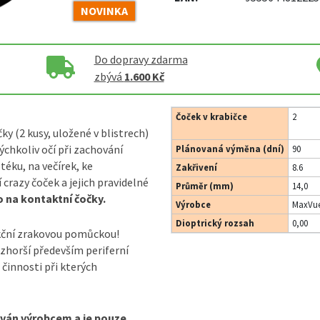
NOVINKA
Do dopravy zdarma
zbývá
1.600 Kč
Čoček v krabičce
2
y (2 kusy, uložené v blistrech)
chkoliv očí při zachování
Plánovaná výměna (dní)
90
éku, na večírek, ke
Zakřivení
8.6
 cra
zy čoček a jejich pravidelné
Průměr (mm)
14,0
 na kontaktní čočky.
Výrobce
MaxVue
Dioptrický rozsah
0,00
kční zrakovou pomůckou!
 zhorší především periferní
 činnosti při kterých
áván výrobcem a je pouze