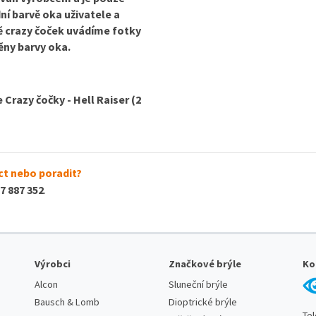
dní barvě oka uživatele a
ně crazy čoček uvádíme fotky
ěny barvy oka.
Crazy čočky - Hell Raiser (2
t nebo poradit?
7 887 352
.
Výrobci
Značkové brýle
Ko
Alcon
Sluneční brýle
Bausch & Lomb
Dioptrické brýle
Te