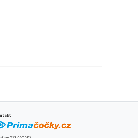
ntakt
lefon:
727 887 352