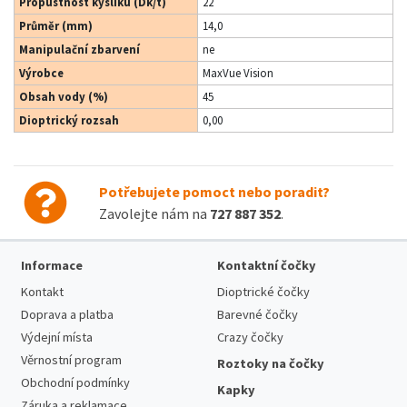
Propustnost kyslíku (Dk/t)
22
Průměr (mm)
14,0
Manipulační zbarvení
ne
Výrobce
MaxVue Vision
Obsah vody (%)
45
Dioptrický rozsah
0,00
Potřebujete pomoct nebo poradit?
Zavolejte nám na
727 887 352
.
Informace
Kontaktní čočky
Kontakt
Dioptrické čočky
Doprava a platba
Barevné čočky
Výdejní místa
Crazy čočky
Věrnostní program
Roztoky na čočky
Obchodní podmínky
Kapky
Záruka a reklamace