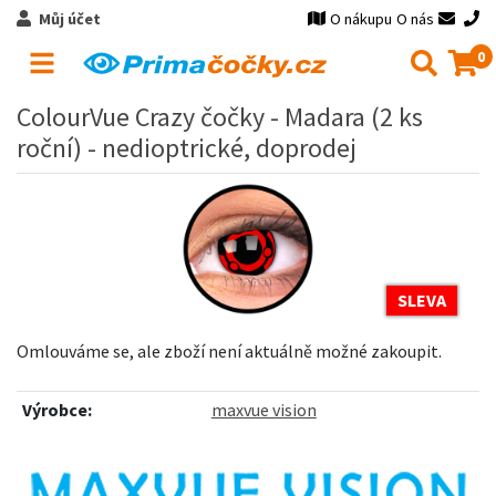
Můj účet
O nákupu
O nás
0
ColourVue Crazy čočky - Madara (2 ks
roční) - nedioptrické, doprodej
SLEVA
Omlouváme se, ale zboží není aktuálně možné zakoupit.
Výrobce:
maxvue vision