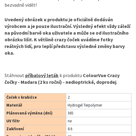
bezvadně vidět!
Uvedený obrázek u produktu je oficiálně dodáván
výrobcem a je pouze ilustrační. Výsledný efekt vždy záleží
na původní barvě oka uživatele a může se od ilustračního
obrázku lišit. K většině crazy čoček uvádíme fotky
reálných lidí, pro lepší představu výsledné změny barvy
oka.
Stáhnout
příbalový leták
k produktu
ColourVue Crazy
čočky - Madara (2 ks roční) - nedioptrické, doprodej
.
Čoček v krabičce
2
Materiál
Hydrogel Terpolymer
Plánovaná výměna (dní)
365
UV filtr
ne
Zakřivení
8.6