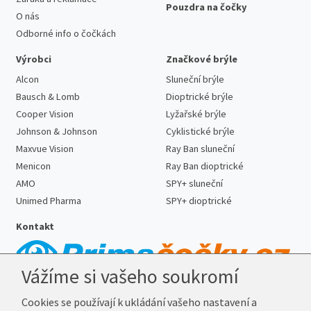
Pouzdra na čočky
O nás
Odborné info o čočkách
Výrobci
Značkové brýle
Alcon
Sluneční brýle
Bausch & Lomb
Dioptrické brýle
Cooper Vision
Lyžařské brýle
Johnson & Johnson
Cyklistické brýle
Maxvue Vision
Ray Ban sluneční
Menicon
Ray Ban dioptrické
AMO
SPY+ sluneční
Unimed Pharma
SPY+ dioptrické
Kontakt
Vážíme si vašeho soukromí
Telefon:
727 887 352
Cookies se používají k ukládání vašeho nastavení a
E-mail:
info@prima-cocky.cz