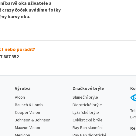
dní barvě oka uživatele a
ně crazy čoček uvádíme fotky
ěny barvy oka.
t nebo poradit?
7 887 352
.
Výrobci
Značkové brýle
Ko
Alcon
Sluneční brýle
Bausch & Lomb
Dioptrické brýle
Te
Cooper Vision
Lyžařské brýle
E-m
Johnson & Johnson
Cyklistické brýle
Maxvue Vision
Ray Ban sluneční
Re
Menicon
Ray Ban dioptrické