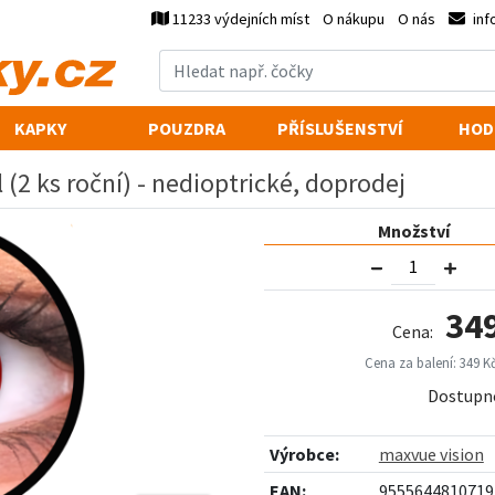
11233 výdejních míst
O nákupu
O nás
inf
KAPKY
POUZDRA
PŘÍSLUŠENSTVÍ
HOD
 (2 ks roční) - nedioptrické, doprodej
Množství
34
Cena:
Cena za balení: 349 K
Dostupn
Výrobce:
maxvue vision
EAN:
9555644810719