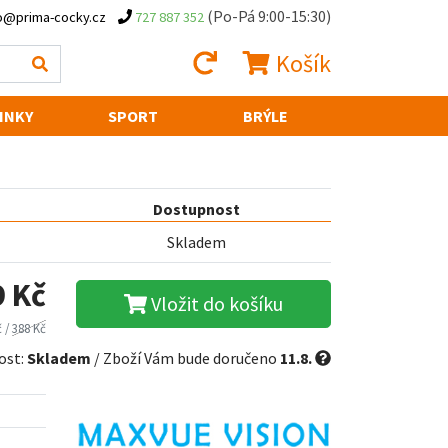
(Po-Pá 9:00-15:30)
o@prima-cocky.cz
727 887 352
Košík
INKY
SPORT
BRÝLE
Dostupnost
Skladem
9 Kč
Vložit do košíku
č /
388 Kč
ost:
Skladem
/ Zboží Vám bude doručeno
11.8.