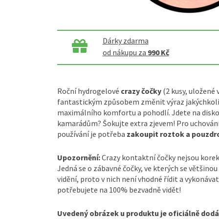
Dárky zdarma
od nákupu za
990 Kč
Roční hydrogelové
crazy čočky
(2 kusy, uložené 
fantastickým způsobem změnit výraz jakýchkoliv
maximálního komfortu a pohodlí. Jdete na diskot
kamarádům? Šokujte extra zjevem! Pro uchování c
používání je potřeba
zakoupit roztok a pouzdro
Upozornění:
Crazy kontaktní čočky nejsou kore
Jedná se o zábavné čočky, ve kterých se většinou
vidění, proto v nich není vhodné řídit a vykonávat
potřebujete na 100% bezvadně vidět!
Uvedený obrázek u produktu je oficiálně dod