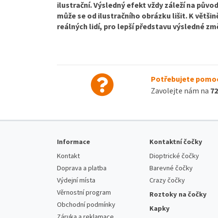
ilustrační. Výsledný efekt vždy záleží na půvo
může se od ilustračního obrázku lišit. K větši
reálných lidí, pro lepší představu výsledné zm
Potřebujete pomoc
Zavolejte nám na
72
Informace
Kontaktní čočky
Kontakt
Dioptrické čočky
Doprava a platba
Barevné čočky
Výdejní místa
Crazy čočky
Věrnostní program
Roztoky na čočky
Obchodní podmínky
Kapky
Záruka a reklamace