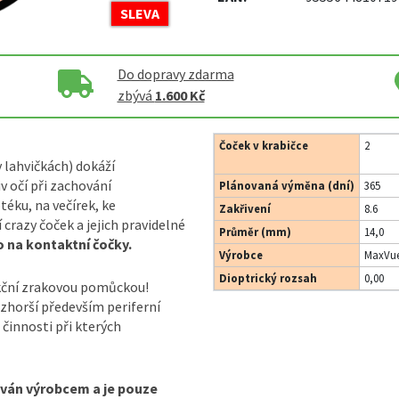
SLEVA
Do dopravy zdarma
zbývá
1.600 Kč
Čoček v krabičce
2
v lahvičkách) dokáží
 očí při zachování
Plánovaná výměna (dní)
365
éku, na večírek, ke
Zakřivení
8.6
razy čoček a jejich pravidelné
Průměr (mm)
14,0
 na kontaktní čočky.
Výrobce
MaxVue
Dioptrický rozsah
0,00
kční zrakovou pomůckou!
 zhorší především periferní
 činnosti při kterých
áván výrobcem a je pouze