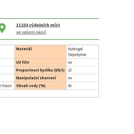
11233
výdejních míst
ve vašem okolí
Materiál
Hydrogel
Terpolymer
UV filtr
ne
Propustnost kyslíku (Dk/t)
22
Manipulační zbarvení
ne
 Vision
Obsah vody (%)
45