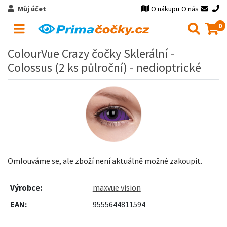
Můj účet
O nákupu
O nás
0
ColourVue Crazy čočky Sklerální -
Colossus (2 ks půlroční) - nedioptrické
Omlouváme se, ale zboží není aktuálně možné zakoupit.
Výrobce:
maxvue vision
EAN:
9555644811594