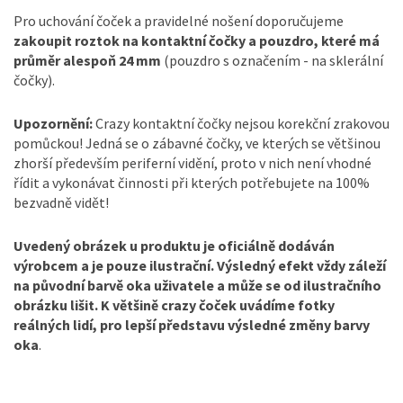
Pro uchování čoček a pravidelné nošení doporučujeme
zakoupit roztok na kontaktní čočky a pouzdro, které má
průměr alespoň 24 mm
(pouzdro s označením - na sklerální
čočky).
Upozornění:
Crazy kontaktní čočky nejsou korekční zrakovou
pomůckou! Jedná se o zábavné čočky, ve kterých se většinou
zhorší především periferní vidění, proto v nich není vhodné
řídit a vykonávat činnosti při kterých potřebujete na 100%
bezvadně vidět!
Uvedený obrázek u produktu je oficiálně dodáván
výrobcem a je pouze ilustrační. Výsledný efekt vždy záleží
na původní barvě oka uživatele a může se od ilustračního
obrázku lišit. K většině crazy čoček uvádíme fotky
reálných lidí, pro lepší představu výsledné změny barvy
oka
.