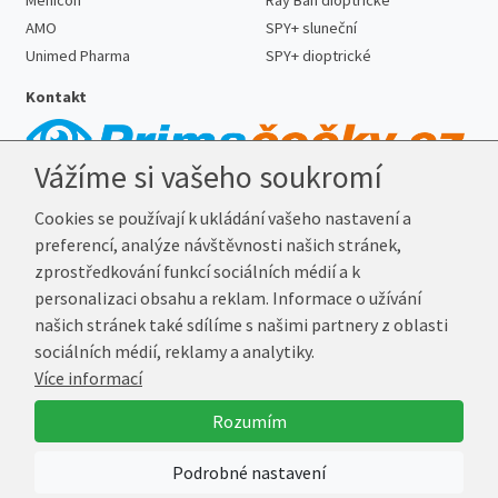
Menicon
Ray Ban dioptrické
AMO
SPY+ sluneční
Unimed Pharma
SPY+ dioptrické
Kontakt
Vážíme si vašeho soukromí
Telefon:
727 887 352
Cookies se používají k ukládání vašeho nastavení a
E-mail:
info@prima-cocky.cz
preferencí, analýze návštěvnosti našich stránek,
Reklamační adresa
zprostředkování funkcí sociálních médií a k
Andrea Votavová
personalizaci obsahu a reklam. Informace o užívání
Revoluční 1017
našich stránek také sdílíme s našimi partnery z oblasti
290 01 Poděbrady
sociálních médií, reklamy a analytiky.
Více informací
© 2026 Prima-Čočky.cz
Rozumím
Vytvořil
Marek Kebza
Podrobné nastavení