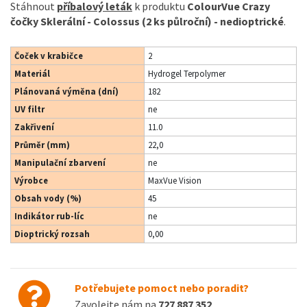
Stáhnout
příbalový leták
k produktu
ColourVue Crazy
čočky Sklerální - Colossus (2 ks půlroční) - nedioptrické
.
Čoček v krabičce
2
Materiál
Hydrogel Terpolymer
Plánovaná výměna (dní)
182
UV filtr
ne
Zakřivení
11.0
Průměr (mm)
22,0
Manipulační zbarvení
ne
Výrobce
MaxVue Vision
Obsah vody (%)
45
Indikátor rub-líc
ne
Dioptrický rozsah
0,00
Potřebujete pomoct nebo poradit?
Zavolejte nám na
727 887 352
.