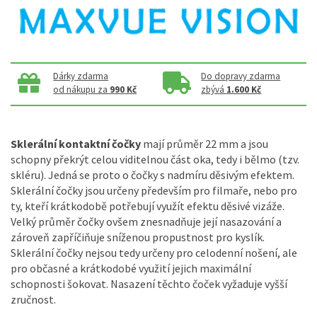
Dárky zdarma
Do dopravy zdarma
od nákupu za
990 Kč
zbývá
1.600 Kč
Sklerální kontaktní čočky
mají průměr 22 mm a jsou
schopny překrýt celou viditelnou část oka, tedy i bělmo (tzv.
skléru). Jedná se proto o čočky s nadmíru děsivým efektem.
Sklerální čočky jsou určeny především pro filmaře, nebo pro
ty, kteří krátkodobě potřebují využít efektu děsivé vizáže.
Velký průměr čočky ovšem znesnadňuje její nasazování a
zároveň zapříčiňuje sníženou propustnost pro kyslík.
Sklerální čočky nejsou tedy určeny pro celodenní nošení, ale
pro občasné a krátkodobé využití jejich maximální
schopnosti šokovat. Nasazení těchto čoček vyžaduje vyšší
zručnost.