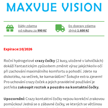
Dárky zdarma
Do dopravy zdarma
od nákupu za
990 Kč
zbývá
1.600 Kč
Expirace:10/2026
Roční hydrogelové
crazy čočky
(2 kusy, uložené v lahvičkách)
dokáží fantastickým způsobem změnit výraz jakýchkoliv očí
při zachování maximálního komfortu a pohodlí. Jdete na
diskotéku, na večírek, ke kamarádům? Šokujte extra zjevem!
Pro uchování crazy čoček a jejich pravidelné používání je
potřeba
zakoupit roztok a pouzdro na kontaktní čočky.
Upozornění:
Crazy kontaktní čočky nejsou korekční zrakovou
pomůckou! Jedná se o zábavné čočky, ve kterých se většinou