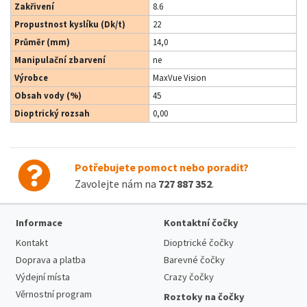
Zakřivení
8.6
Propustnost kyslíku (Dk/t)
22
Průměr (mm)
14,0
Manipulační zbarvení
ne
Výrobce
MaxVue Vision
Obsah vody (%)
45
Dioptrický rozsah
0,00
Potřebujete pomoct nebo poradit?
Zavolejte nám na
727 887 352
.
Informace
Kontaktní čočky
Kontakt
Dioptrické čočky
Doprava a platba
Barevné čočky
Výdejní místa
Crazy čočky
Věrnostní program
Roztoky na čočky