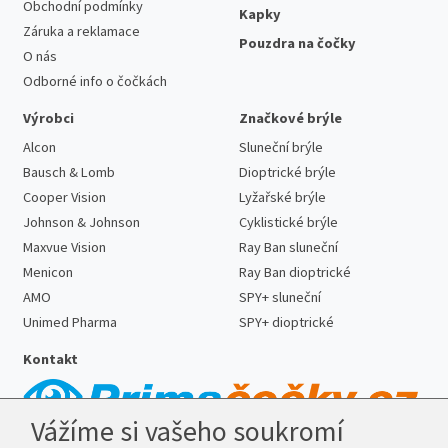
Obchodní podmínky
Kapky
Záruka a reklamace
Pouzdra na čočky
O nás
Odborné info o čočkách
Výrobci
Značkové brýle
Alcon
Sluneční brýle
Bausch & Lomb
Dioptrické brýle
Cooper Vision
Lyžařské brýle
Johnson & Johnson
Cyklistické brýle
Maxvue Vision
Ray Ban sluneční
Menicon
Ray Ban dioptrické
AMO
SPY+ sluneční
Unimed Pharma
SPY+ dioptrické
Kontakt
Vážíme si vašeho soukromí
Telefon:
727 887 352