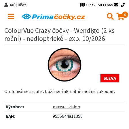
Můj účet
O nákupu
O nás
0
ColourVue Crazy čočky - Wendigo (2 ks
roční) - nedioptrické - exp. 10/2026
SLEVA
Omlouváme se, ale zboží není aktuálně možné zakoupit.
Výrobce:
maxvue vision
EAN:
9555644811358