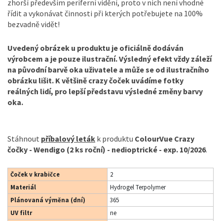
zhorší především periferní vidění, proto v nich není vhodné
řídit a vykonávat činnosti při kterých potřebujete na 100%
bezvadně vidět!
Uvedený obrázek u produktu je oficiálně dodáván
výrobcem a je pouze ilustrační. Výsledný efekt vždy záleží
na původní barvě oka uživatele a může se od ilustračního
obrázku lišit. K většině crazy čoček uvádíme fotky
reálných lidí, pro lepší představu výsledné změny barvy
oka.
Stáhnout
příbalový leták
k produktu
ColourVue Crazy
čočky - Wendigo (2 ks roční) - nedioptrické - exp. 10/2026
.
Čoček v krabičce
2
Materiál
Hydrogel Terpolymer
Plánovaná výměna (dní)
365
UV filtr
ne