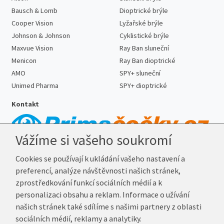
Bausch & Lomb
Dioptrické brýle
Cooper Vision
Lyžařské brýle
Johnson & Johnson
Cyklistické brýle
Maxvue Vision
Ray Ban sluneční
Menicon
Ray Ban dioptrické
AMO
SPY+ sluneční
Unimed Pharma
SPY+ dioptrické
Kontakt
Vážíme si vašeho soukromí
Telefon:
727 887 352
Cookies se používají k ukládání vašeho nastavení a
E-mail:
info@prima-cocky.cz
preferencí, analýze návštěvnosti našich stránek,
Reklamační adresa
zprostředkování funkcí sociálních médií a k
Andrea Votavová
personalizaci obsahu a reklam. Informace o užívání
Revoluční 1017
našich stránek také sdílíme s našimi partnery z oblasti
290 01 Poděbrady
sociálních médií, reklamy a analytiky.