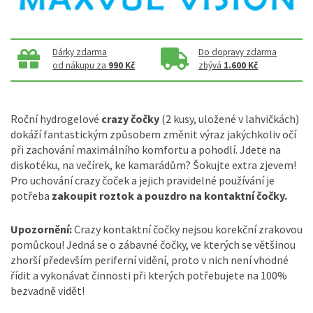
Dárky zdarma
Do dopravy zdarma
od nákupu za
990 Kč
zbývá
1.600 Kč
Roční hydrogelové
crazy čočky
(2 kusy, uložené v lahvičkách)
dokáží fantastickým způsobem změnit výraz jakýchkoliv očí
při zachování maximálního komfortu a pohodlí. Jdete na
diskotéku, na večírek, ke kamarádům? Šokujte extra zjevem!
Pro uchování crazy čoček a jejich pravidelné používání je
potřeba
zakoupit roztok a pouzdro na kontaktní čočky.
Upozornění:
Crazy kontaktní čočky nejsou korekční zrakovou
pomůckou! Jedná se o zábavné čočky, ve kterých se většinou
zhorší především periferní vidění, proto v nich není vhodné
řídit a vykonávat činnosti při kterých potřebujete na 100%
bezvadně vidět!