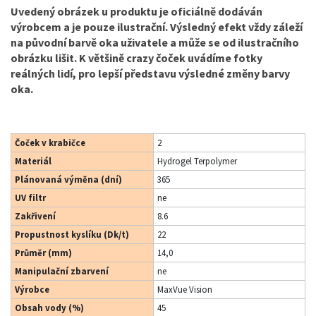
Uvedený obrázek u produktu je oficiálně dodáván
výrobcem a je pouze ilustrační. Výsledný efekt vždy záleží
na původní barvě oka uživatele a může se od ilustračního
obrázku lišit. K většině crazy čoček uvádíme fotky
reálných lidí, pro lepší představu výsledné změny barvy
oka.
Čoček v krabičce
2
Materiál
Hydrogel Terpolymer
Plánovaná výměna (dní)
365
UV filtr
ne
Zakřivení
8.6
Propustnost kyslíku (Dk/t)
22
Průměr (mm)
14,0
Manipulační zbarvení
ne
Výrobce
MaxVue Vision
Obsah vody (%)
45