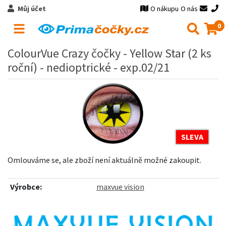
Můj účet
O nákupu
O nás
0
ColourVue Crazy čočky - Yellow Star (2 ks
roční) - nedioptrické - exp.02/21
SLEVA
Omlouváme se, ale zboží není aktuálně možné zakoupit.
Výrobce:
maxvue vision