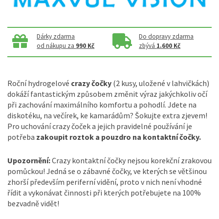
Dárky zdarma
Do dopravy zdarma
od nákupu za
990 Kč
zbývá
1.600 Kč
Roční hydrogelové
crazy čočky
(2 kusy, uložené v lahvičkách)
dokáží fantastickým způsobem změnit výraz jakýchkoliv očí
při zachování maximálního komfortu a pohodlí. Jdete na
diskotéku, na večírek, ke kamarádům? Šokujte extra zjevem!
Pro uchování crazy čoček a jejich pravidelné používání je
potřeba
zakoupit roztok a pouzdro na kontaktní čočky.
Upozornění:
Crazy kontaktní čočky nejsou korekční zrakovou
pomůckou! Jedná se o zábavné čočky, ve kterých se většinou
zhorší především periferní vidění, proto v nich není vhodné
řídit a vykonávat činnosti při kterých potřebujete na 100%
bezvadně vidět!