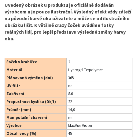
Uvedený obrázek u produktu je oficiálně dodáván
výrobcem a je pouze ilustrační. Výsledný efekt vždy záleží
na původní barvě oka uživatele a může se od ilustračního
obrázku lišit. K většině crazy čoček uvádíme fotky
reálných lidí, pro lepší představu výsledné změny barvy
oka.
Čoček v krabičce
2
Materiál
Hydrogel Terpolymer
Plánovaná výměna (dní)
365
UV filtr
ne
Zakřivení
8.6
Propustnost kyslíku (Dk/t)
22
Průměr (mm)
14,0
Manipulační zbarvení
ne
Výrobce
MaxVue Vision
Obsah vody (%)
45