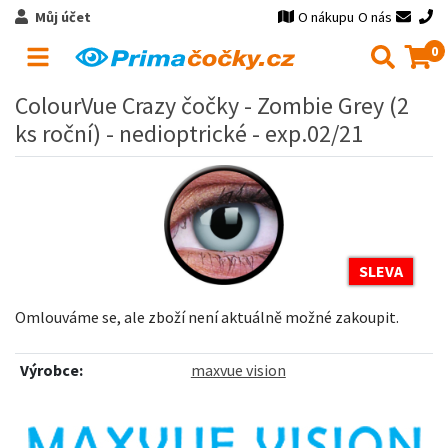
Můj účet
O nákupu
O nás
0
ColourVue Crazy čočky - Zombie Grey (2
ks roční) - nedioptrické - exp.02/21
SLEVA
Omlouváme se, ale zboží není aktuálně možné zakoupit.
Výrobce:
maxvue vision