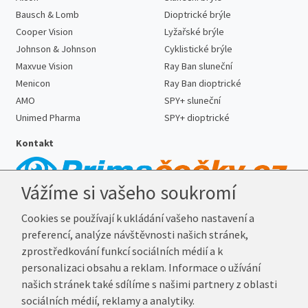
Bausch & Lomb
Dioptrické brýle
Cooper Vision
Lyžařské brýle
Johnson & Johnson
Cyklistické brýle
Maxvue Vision
Ray Ban sluneční
Menicon
Ray Ban dioptrické
AMO
SPY+ sluneční
Unimed Pharma
SPY+ dioptrické
Kontakt
Vážíme si vašeho soukromí
Telefon:
727 887 352
Cookies se používají k ukládání vašeho nastavení a
E-mail:
info@prima-cocky.cz
preferencí, analýze návštěvnosti našich stránek,
Reklamační adresa
zprostředkování funkcí sociálních médií a k
Andrea Votavová
personalizaci obsahu a reklam. Informace o užívání
Revoluční 1017
našich stránek také sdílíme s našimi partnery z oblasti
290 01 Poděbrady
sociálních médií, reklamy a analytiky.