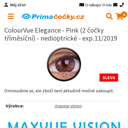
Můj účet
O nákupu
O nás
0
ColourVue Elegance - Pink (2 čočky
tříměsíční) - nedioptrické - exp.11/2019
SLEVA
Omlouváme se, ale zboží není aktuálně možné zakoupit.
Výrobce:
maxvue vision