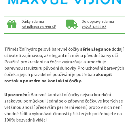
Dárky zdarma
Do dopravy zdarma
od nákupu za
990 Kč
zbývá
1.600 Kč
Tříměsíční hydrogelové barevné čočky
série Elegance
dodají
uživateli zajímavou, až elegantní změnu původní barvy očí.
Použité prokreslení na čočce zvýrazňuje a umocňuje
barevnou strukturu původní duhovky. Pro uchování barevných
čoček a jejich pravidelné používání je potřeba
zakoupit
roztok a pouzdro na kontaktní čočky.
Upozornění:
Barevné kontaktní čočky nejsou korekční
zrakovou pomůckou! Jedná se o zábavné čočky, ve kterých se
většinou zhorší především periferní vidění, proto v nich není
vhodné řídit a vykonávat činnosti při kterých potřebujete na
100% bezvadně vidět!