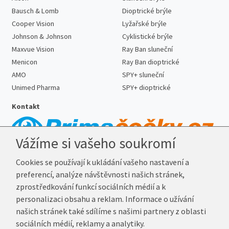
Bausch & Lomb
Dioptrické brýle
Cooper Vision
Lyžařské brýle
Johnson & Johnson
Cyklistické brýle
Maxvue Vision
Ray Ban sluneční
Menicon
Ray Ban dioptrické
AMO
SPY+ sluneční
Unimed Pharma
SPY+ dioptrické
Kontakt
Vážíme si vašeho soukromí
Telefon:
727 887 352
Cookies se používají k ukládání vašeho nastavení a
E-mail:
info@prima-cocky.cz
preferencí, analýze návštěvnosti našich stránek,
Reklamační adresa
zprostředkování funkcí sociálních médií a k
Andrea Votavová
personalizaci obsahu a reklam. Informace o užívání
Revoluční 1017
našich stránek také sdílíme s našimi partnery z oblasti
290 01 Poděbrady
sociálních médií, reklamy a analytiky.