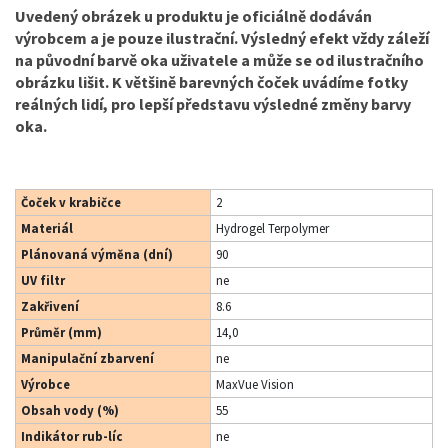
Uvedený obrázek u produktu je oficiálně dodáván
výrobcem a je pouze ilustrační. Výsledný efekt vždy záleží
na původní barvě oka uživatele a může se od ilustračního
obrázku lišit. K většině barevných čoček uvádíme fotky
reálných lidí, pro lepší představu výsledné změny barvy
oka.
Čoček v krabičce
2
Materiál
Hydrogel Terpolymer
Plánovaná výměna (dní)
90
UV filtr
ne
Zakřivení
8.6
Průměr (mm)
14,0
Manipulační zbarvení
ne
Výrobce
MaxVue Vision
Obsah vody (%)
55
Indikátor rub-líc
ne