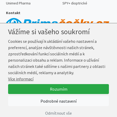
Unimed Pharma
SPY+ dioptrické
Kontakt
Vážíme si vašeho soukromí
Telefon:
727 887 352
Cookies se používají k ukládání vašeho nastavení a
E-mail:
info@prima-cocky.cz
preferencí, analýze návštěvnosti našich stránek,
Reklamační adresa
zprostředkování funkcí sociálních médií a k
Andrea Votavová
personalizaci obsahu a reklam. Informace o užívání
Revoluční 1017
našich stránek také sdílíme s našimi partnery z oblasti
290 01 Poděbrady
sociálních médií, reklamy a analytiky.
Více informací
© 2026 Prima-Čočky.cz
Rozumím
Vytvořil
Marek Kebza
Podrobné nastavení
Odmítnout vše