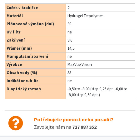
Čoček v krabičce
2
Materiál
Hydrogel Terpolymer
Plánovaná výměna (dní)
90
UV filtr
ne
Zakřivení
8.6
Průměr (mm)
14,5
Manipulační zbarvení
ne
Výrobce
MaxVue Vision
Obsah vody (%)
55
Indikátor rub-líc
ne
Dioptrický rozsah
-0,50 to -8,00 (step 0,25 dpt. -6,00 to
-8,00 step 0,50 dpt.)
Potřebujete pomoct nebo poradit?
Zavolejte nám na
727 887 352
.