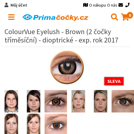
Můj účet
O nákupu
O nás
0
ColourVue Eyelush - Brown (2 čočky
tříměsíční) - dioptrické - exp. rok 2017
SLEVA