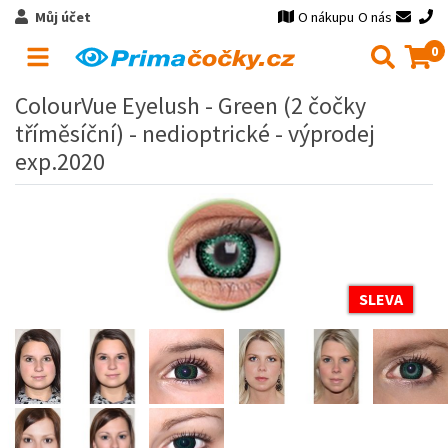
Můj účet
O nákupu
O nás
0
ColourVue Eyelush - Green (2 čočky
tříměsíční) - nedioptrické - výprodej
exp.2020
SLEVA