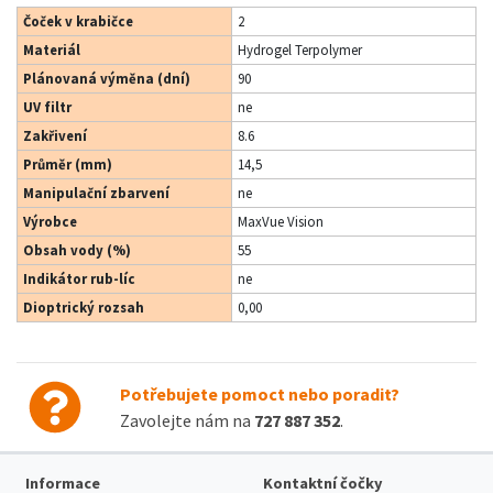
Čoček v krabičce
2
Materiál
Hydrogel Terpolymer
Plánovaná výměna (dní)
90
UV filtr
ne
Zakřivení
8.6
Průměr (mm)
14,5
Manipulační zbarvení
ne
Výrobce
MaxVue Vision
Obsah vody (%)
55
Indikátor rub-líc
ne
Dioptrický rozsah
0,00
Potřebujete pomoct nebo poradit?
Zavolejte nám na
727 887 352
.
Informace
Kontaktní čočky