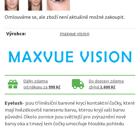
Omlouváme se, ale zboží není aktuálně možné zakoupit.
Výrobce:
maxvue vision
Dárky zdarma
Do dopravy zdarma
od nákupu za
990 Kč
zbývá
1.600 Kč
Eyelush
- jsou tříměsíční barevné krycí kontaktní čočky, které
mají hvězdicovitě nanesenu barvu, kterou kryjí vaši barvu
původní. Okolo zornice jsou světlejší pro zvýraznění nové
barvy oka a tmavý lem čočky umocňuje hloubku pohledu.