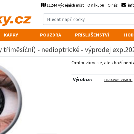
11244 výdejních míst
O nákupu
O nás
inf
KAPKY
POUZDRA
PŘÍSLUŠENSTVÍ
HOD
 tříměsíční) - nedioptrické - výprodej exp.20
Omlouváme se, ale zboží není
Výrobce:
maxvue vision