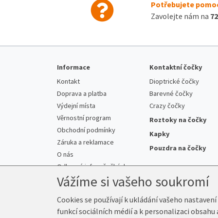
Potřebujete pomoc
Zavolejte nám na
72
Informace
Kontaktní čočky
Kontakt
Dioptrické čočky
Doprava a platba
Barevné čočky
Výdejní místa
Crazy čočky
Věrnostní program
Roztoky na čočky
Obchodní podmínky
Kapky
Záruka a reklamace
Pouzdra na čočky
O nás
Odborné info o čočkách
Vážíme si vašeho soukromí
Cookies se používají k ukládání vašeho nastavení
funkcí sociálních médií a k personalizaci obsahu
© 2026 Prima-Čočky.cz