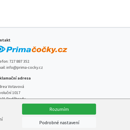
ntakt
lefon:
727 887 352
ail:
info@prima-cocky.cz
klamační adresa
drea Votavová
voluční 1017
0 01 Poděbrady
Rozumím
ní
Podrobné nastavení
Vytvořil
Marek Kebza