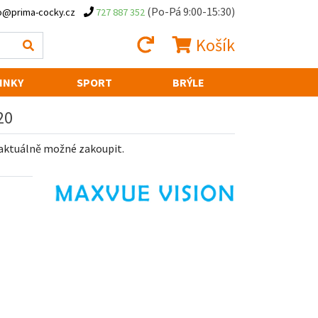
(Po-Pá 9:00-15:30)
o@prima-cocky.cz
727 887 352
Košík
INKY
SPORT
BRÝLE
20
 aktuálně možné zakoupit.