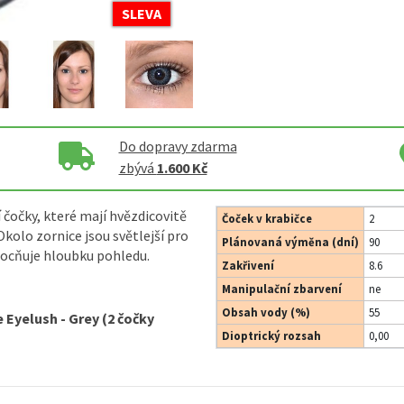
SLEVA
Do dopravy zdarma
zbývá
1.600 Kč
 čočky, které mají hvězdicovitě
Čoček v krabičce
2
Okolo zornice jsou světlejší pro
Plánovaná výměna (dní)
90
mocňuje hloubku pohledu.
Zakřivení
8.6
Manipulační zbarvení
ne
Obsah vody (%)
55
 Eyelush - Grey (2 čočky
Dioptrický rozsah
0,00