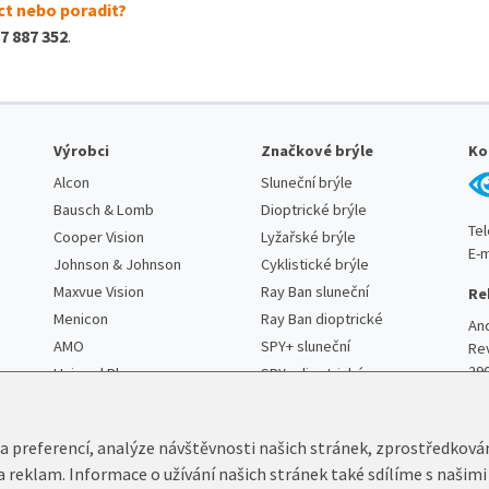
t nebo poradit?
7 887 352
.
Výrobci
Značkové brýle
Ko
Alcon
Sluneční brýle
Bausch & Lomb
Dioptrické brýle
Te
Cooper Vision
Lyžařské brýle
E-m
Johnson & Johnson
Cyklistické brýle
Maxvue Vision
Ray Ban sluneční
Re
Menicon
Ray Ban dioptrické
An
AMO
SPY+ sluneční
Re
29
Unimed Pharma
SPY+ dioptrické
 a preferencí, analýze návštěvnosti našich stránek, zprostředková
 a reklam. Informace o užívání našich stránek také sdílíme s našimi