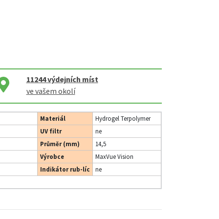
11244
výdejních míst
ve vašem okolí
Materiál
Hydrogel Terpolymer
UV filtr
ne
Průměr (mm)
14,5
Výrobce
MaxVue Vision
Indikátor rub-líc
ne