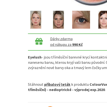
Dárky zdarma
od nákupu za
990 Kč
Eyelush
- jsou tříměsíční barevné krycí kontaktní
nanesenu barvu, kterou kryjí vaši barvu původní. 
zvýraznění nové barvy oka a tmavý lem čočky u
Stáhnout
příbalový leták
k produktu
ColourVue
tříměsíční) - nedioptrické - výprodej exp.2020
.