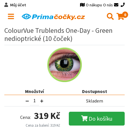
Můj účet
O nákupu
O nás
0
ColourVue Trublends One-Day - Green
nedioptrické (10 čoček)
Množství
Dostupnost
Skladem
319 Kč
Cena:
Do košíku
Cena za balení: 319 Kč