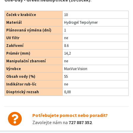
Čoček v krabičce
10
Materiál
Hydrogel Terpolymer
Plánovaná výměna (dní)
1
UV filtr
ne
Zakřivení
8.6
Průměr (mm)
14,2
Manipulační zbarvení
ne
Výrobce
MaxVue Vision
Obsah vody (%)
55
Indikátor rub-líc
ne
Dioptrický rozsah
0,00
Potřebujete pomoct nebo poradit?
Zavolejte nám na
727 887 352
.