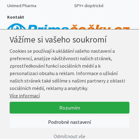
Unimed Pharma
SPY+ dioptrické
Kontakt
Vážíme si vašeho soukromí
Telefon:
727 887 352
Cookies se používají k ukládání vašeho nastavení a
E-mail:
info@prima-cocky.cz
preferencí, analýze návštěvnosti našich stránek,
Reklamační adresa
zprostředkování funkcí sociálních médií a k
Andrea Votavová
personalizaci obsahu a reklam. Informace o užívání
Revoluční 1017
našich stránek také sdílíme s našimi partnery z oblasti
290 01 Poděbrady
sociálních médií, reklamy a analytiky.
Více informací
© 2026 Prima-Čočky.cz
Rozumím
Vytvořil
Marek Kebza
Podrobné nastavení
Odmítnout vše