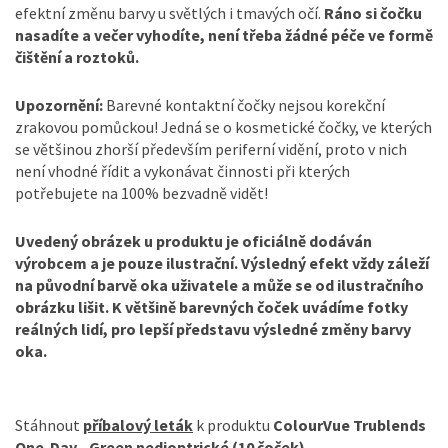
efektní změnu barvy u světlých i tmavých očí.
Ráno si čočku
nasadíte a večer vyhodíte, není třeba žádné péče ve formě
čištění a roztoků.
Upozornění:
Barevné kontaktní čočky nejsou korekční
zrakovou pomůckou! Jedná se o kosmetické čočky, ve kterých
se většinou zhorší především periferní vidění, proto v nich
není vhodné řídit a vykonávat činnosti při kterých
potřebujete na 100% bezvadně vidět!
Uvedený obrázek u produktu je oficiálně dodáván
výrobcem a je pouze ilustrační. Výsledný efekt vždy záleží
na původní barvě oka uživatele a může se od ilustračního
obrázku lišit. K většině barevných čoček uvádíme fotky
reálných lidí, pro lepší představu výsledné změny barvy
oka.
Stáhnout
příbalový leták
k produktu
ColourVue Trublends
One-Day - Green nedioptrické (10 čoček)
.