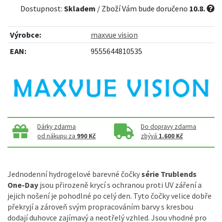
Dostupnost:
Skladem
/ Zboží Vám bude doručeno
10.8.
Výrobce:
maxvue vision
EAN:
9555644810535
Dárky zdarma
Do dopravy zdarma
od nákupu za
990 Kč
zbývá
1.600 Kč
Jednodenní hydrogelové barevné čočky
série Trublends
One-Day
jsou přirozeně krycí s ochranou proti UV záření a
jejich nošení je pohodlné po celý den. Tyto čočky velice dobře
překryjí a zároveň svým propracováním barvy s kresbou
dodají duhovce zajímavý a neotřelý vzhled. Jsou vhodné pro