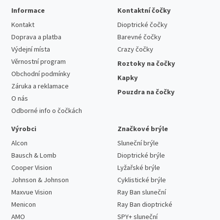
Informace
Kontaktní čočky
Kontakt
Dioptrické čočky
Doprava a platba
Barevné čočky
Výdejní místa
Crazy čočky
Věrnostní program
Roztoky na čočky
Obchodní podmínky
Kapky
Záruka a reklamace
Pouzdra na čočky
O nás
Odborné info o čočkách
Výrobci
Značkové brýle
Alcon
Sluneční brýle
Bausch & Lomb
Dioptrické brýle
Cooper Vision
Lyžařské brýle
Johnson & Johnson
Cyklistické brýle
Maxvue Vision
Ray Ban sluneční
Menicon
Ray Ban dioptrické
AMO
SPY+ sluneční