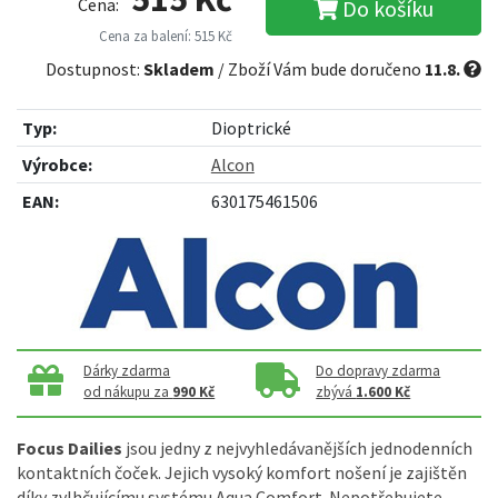
Cena:
Do košíku
Cena za balení: 515 Kč
Dostupnost:
Skladem
/ Zboží Vám bude doručeno
11.8.
Typ:
Dioptrické
Výrobce:
Alcon
EAN:
630175461506
Dárky zdarma
Do dopravy zdarma
od nákupu za
990 Kč
zbývá
1.600 Kč
Focus Dailies
jsou jedny z nejvyhledávanějších jednodenních
kontaktních čoček. Jejich vysoký komfort nošení je zajištěn
díky zvlhčujícímu systému Aqua Comfort. Nepotřebujete