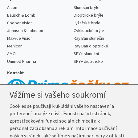
Alcon
Sluneční brýle
Bausch & Lomb
Dioptrické brýle
Cooper Vision
Lyžařské brýle
Johnson & Johnson
Cyklistické brýle
Maxvue Vision
Ray Ban sluneční
Menicon
Ray Ban dioptrické
AMO
SPY+ sluneční
Unimed Pharma
SPY+ dioptrické
Kontakt
Vážíme si vašeho soukromí
Telefon:
727 887 352
Cookies se používají k ukládání vašeho nastavení a
E-mail:
info@prima-cocky.cz
preferencí, analýze návštěvnosti našich stránek,
Reklamační adresa
zprostředkování funkcí sociálních médií a k
Andrea Votavová
personalizaci obsahu a reklam. Informace o užívání
Revoluční 1017
našich stránek také sdílíme s našimi partnery z oblasti