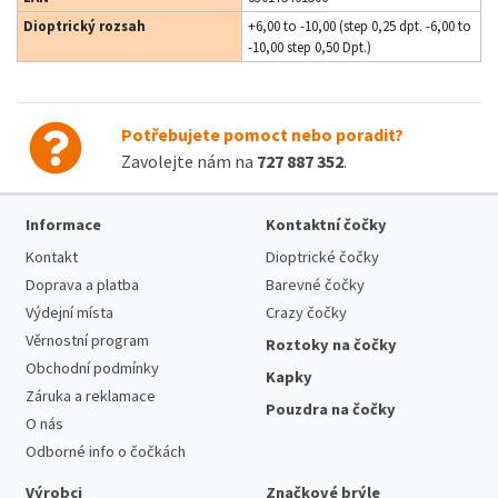
Dioptrický rozsah
+6,00 to -10,00 (step 0,25 dpt. -6,00 to
-10,00 step 0,50 Dpt.)
Potřebujete pomoct nebo poradit?
Zavolejte nám na
727 887 352
.
Informace
Kontaktní čočky
Kontakt
Dioptrické čočky
Doprava a platba
Barevné čočky
Výdejní místa
Crazy čočky
Věrnostní program
Roztoky na čočky
Obchodní podmínky
Kapky
Záruka a reklamace
Pouzdra na čočky
O nás
Odborné info o čočkách
Výrobci
Značkové brýle