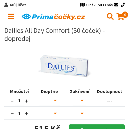
Můj účet
O nákupu
O nás
0
Dailies All Day Comfort (30 čoček) -
doprodej
Množství
Dioptrie
Zakřivení
Dostupnost
---
---
515 Kč