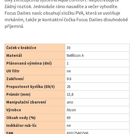
žádný roztok. Jednoduše ráno nasadíte a večer vyhodíte.
Focus Dailies navíc obsahují složku PVA, která se uvolňuje
mrkáním, takže je kontaktní čočka Focus Dailies dlouhodobě
příjemná.
Čoček v krabičce
30
Materiál
Nelfilcon A
Plánovaná výměna (dní)
1
UV filtr
ne
Zakřivení
8.6
Propustnost kyslíku (Dk/t)
26
Průměr (mm)
13,8
Manipulační zbarvení
ano
Výrobce
Alcon
Obsah vody (%)
69
Indikátor rub-líc
ne
EAN
630175461506