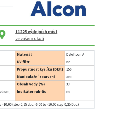
11225
výdejních míst
ve vašem okolí
Materiál
Delefilcon A
UV filtr
ne
Propustnost kyslíku (Dk/t)
156
Manipulační zbarvení
ano
Obsah vody (%)
33
edium,
Indikátor rub-líc
ne
o -10,00 (step 0,25 dpt. -6,00 to -10,00 step 0,25 Dpt.)