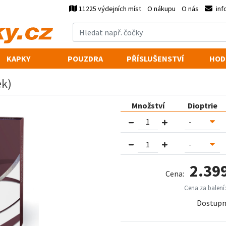
11225 výdejních míst
O nákupu
O nás
inf
KAPKY
POUZDRA
PŘÍSLUŠENSTVÍ
HOD
ek)
Množství
Dioptrie
2.39
Cena:
Cena za balení:
Dostupn