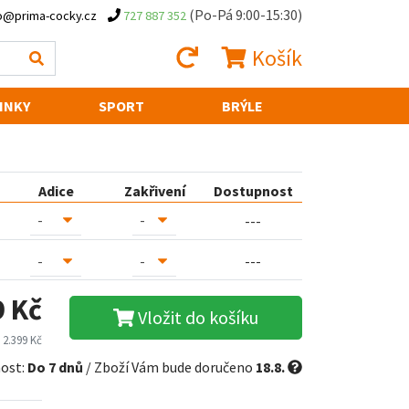
(Po-Pá 9:00-15:30)
o@prima-cocky.cz
727 887 352
Košík
INKY
SPORT
BRÝLE
Adice
Zakřivení
Dostupnost
---
---
9 Kč
Vložit do košíku
 2.399 Kč
ost:
Do 7 dnů
/ Zboží Vám bude doručeno
18.8.