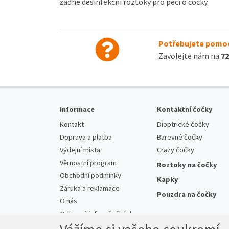
žádné desinfekční roztoky pro péči o čočky.
Potřebujete pomoc
Zavolejte nám na
72
Informace
Kontaktní čočky
Kontakt
Dioptrické čočky
Doprava a platba
Barevné čočky
Výdejní místa
Crazy čočky
Věrnostní program
Roztoky na čočky
Obchodní podmínky
Kapky
Záruka a reklamace
Pouzdra na čočky
O nás
Odborné info o čočkách