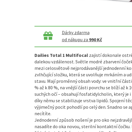
Dárky zdarma
od nákupu za
990 Kč
Dailies Total 1 Multifocal
zajistí dokonale ostré
dalekou vzdálenost. Světle modré zbarvení čoček
mezi celosvětově nejprodávanější jednodenní ko
zvlhčující složku, která se uvolňuje mrkáním a u
stavu. Mají proměnný obsah vody: ve vnitřní část
% až k 80 %, na vnější části povrchu se blíží až k
suchých očí – obsahují fosfatidylcholin, který je 
díky němu se stabilizuje vrstva lipidů. Spojení t
výjimečný pocit pohodlí po celý den. Snadno se ap
necítíte.
Jednodenní způsob nošení je pro oko nejzdravějš
nasadíte do oka novou, sterilní kontaktní čočku