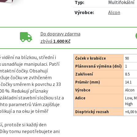
Typ:
Multifokální
Výrobce:
Alcon
Do dopravy zdarma
zbývá
1.600 Kč
 vidění na blízkou, střední i
Čoček v krabičce
90
 usnadňuje manipulaci. Patří
Plánovaná výměna (dní)
1
ntaktní čočky. Obsahují
Zakřivení
8.5
držuje čočku ve zvlhčeném
Průměr (mm)
14.1
i čočky směrem k povrchu z 33
Výrobce
Alcon
 100 %. Redukují příznaky
i základní stavební složkou slz a
Adice
Low, M
ěchto parametrů Vám zajišťuje
High
likují a na oku je téměř
Dioptrický rozsah
+6,00 t
í, protože si každý den
. Díky tomu nepotřebujete ani