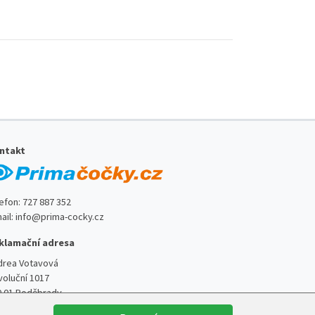
ntakt
lefon:
727 887 352
ail:
info@prima-cocky.cz
klamační adresa
drea Votavová
voluční 1017
0 01 Poděbrady