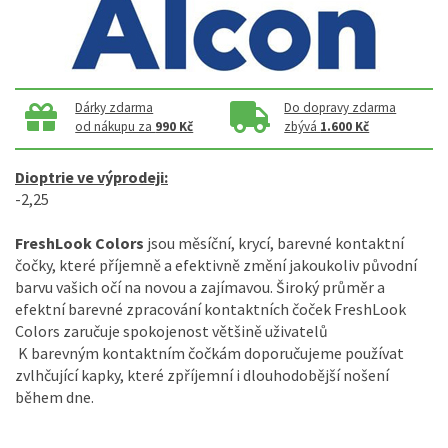
Dárky zdarma
Do dopravy zdarma
od nákupu za
990 Kč
zbývá
1.600 Kč
Dioptrie ve výprodeji:
-2,25
FreshLook Colors
jsou měsíční, krycí, barevné kontaktní
čočky, které příjemně a efektivně změní jakoukoliv původní
barvu vašich očí na novou a zajímavou. Široký průměr a
efektní barevné zpracování kontaktních čoček FreshLook
Colors zaručuje spokojenost většině uživatelů
K barevným kontaktním čočkám doporučujeme používat
zvlhčující kapky, které zpříjemní i dlouhodobější nošení
během dne.