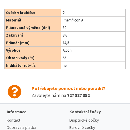
Čoček v krabičce
2
Materiál
Phemfilcon A
Plánovaná výměna (dní)
30
Zakřivení
8.6
Průměr (mm)
14,5
Výrobce
Alcon
Obsah vody (%)
55
Indikátor rub-líc
ne
Potřebujete pomoct nebo poradit?
Zavolejte nám na
727 887 352
.
Informace
Kontaktní čočky
Kontakt
Dioptrické čočky
Doprava a platba
Barevné čočky