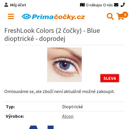
Můj účet
O nákupu
O nás
0
FreshLook Colors (2 čočky) - Blue
dioptrické - doprodej
SLEVA
Omlouváme se, ale zboží není aktuálně možné zakoupit.
Typ:
Dioptrické
Výrobce:
Alcon