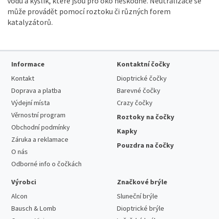
vodu a kyslík, které jsou pro oko neškodné. Neutralizace se
může provádět pomocí roztoku či různých forem
katalyzátorů.
Informace
Kontaktní čočky
Kontakt
Dioptrické čočky
Doprava a platba
Barevné čočky
Výdejní místa
Crazy čočky
Věrnostní program
Roztoky na čočky
Obchodní podmínky
Kapky
Záruka a reklamace
Pouzdra na čočky
O nás
Odborné info o čočkách
Výrobci
Značkové brýle
Alcon
Sluneční brýle
Bausch & Lomb
Dioptrické brýle