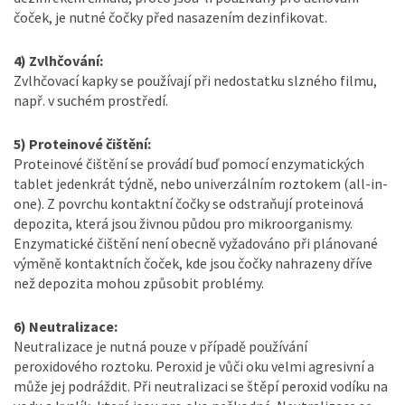
čoček, je nutné čočky před nasazením dezinfikovat.
4) Zvlhčování:
Zvlhčovací kapky se používají při nedostatku slzného filmu,
např. v suchém prostředí.
5) Proteinové čištění:
Proteinové čištění se provádí buď pomocí enzymatických
tablet jedenkrát týdně, nebo univerzálním roztokem (all-in-
one). Z povrchu kontaktní čočky se odstraňují proteinová
depozita, která jsou živnou půdou pro mikroorganismy.
Enzymatické čištění není obecně vyžadováno při plánované
výměně kontaktních čoček, kde jsou čočky nahrazeny dříve
než depozita mohou způsobit problémy.
6) Neutralizace:
Neutralizace je nutná pouze v případě používání
peroxidového roztoku. Peroxid je vůči oku velmi agresivní a
může jej podráždit. Při neutralizaci se štěpí peroxid vodíku na