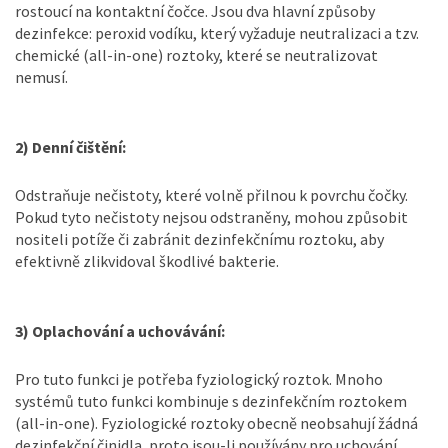
rostoucí na kontaktní čočce. Jsou dva hlavní způsoby
dezinfekce: peroxid vodíku, který vyžaduje neutralizaci a tzv.
chemické (all-in-one) roztoky, které se neutralizovat
nemusí.
2) Denní čištění:
Odstraňuje nečistoty, které volně přilnou k povrchu čočky.
Pokud tyto nečistoty nejsou odstraněny, mohou způsobit
nositeli potíže či zabránit dezinfekčnímu roztoku, aby
efektivně zlikvidoval škodlivé bakterie.
3) Oplachování a uchovávání:
Pro tuto funkci je potřeba fyziologický roztok. Mnoho
systémů tuto funkci kombinuje s dezinfekčním roztokem
(all-in-one). Fyziologické roztoky obecně neobsahují žádná
dezinfekční činidla, proto jsou-li používány pro uchování