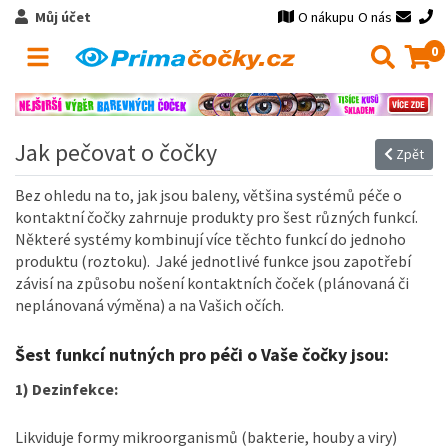
Můj účet
O nákupu
O nás
0
Jak pečovat o čočky
Zpět
Bez ohledu na to, jak jsou baleny, většina systémů péče o
kontaktní čočky zahrnuje produkty pro šest různých funkcí.
Některé systémy kombinují více těchto funkcí do jednoho
produktu (roztoku). Jaké jednotlivé funkce jsou zapotřebí
závisí na způsobu nošení kontaktních čoček (plánovaná či
neplánovaná výměna) a na Vašich očích.
Šest funkcí nutných pro péči o Vaše čočky jsou:
1) Dezinfekce:
Likviduje formy mikroorganismů (bakterie, houby a viry)