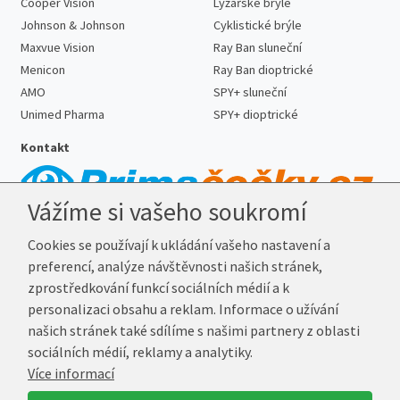
Cooper Vision
Lyžařské brýle
Johnson & Johnson
Cyklistické brýle
Maxvue Vision
Ray Ban sluneční
Menicon
Ray Ban dioptrické
AMO
SPY+ sluneční
Unimed Pharma
SPY+ dioptrické
Kontakt
Vážíme si vašeho soukromí
Telefon:
727 887 352
Cookies se používají k ukládání vašeho nastavení a
E-mail:
info@prima-cocky.cz
preferencí, analýze návštěvnosti našich stránek,
Reklamační adresa
zprostředkování funkcí sociálních médií a k
Andrea Votavová
personalizaci obsahu a reklam. Informace o užívání
Revoluční 1017
našich stránek také sdílíme s našimi partnery z oblasti
290 01 Poděbrady
sociálních médií, reklamy a analytiky.
Více informací
© 2026 Prima-Čočky.cz