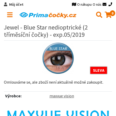
Můj účet
O nákupu
O nás
0
Jewel - Blue Star nedioptrické (2
tříměsíční čočky) - exp.05/2019
SLEVA
Omlouváme se, ale zboží není aktuálně možné zakoupit.
Výrobce:
maxvue vision