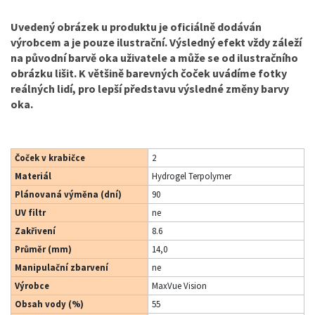
Uvedený obrázek u produktu je oficiálně dodáván
výrobcem a je pouze ilustrační. Výsledný efekt vždy záleží
na původní barvě oka uživatele a může se od ilustračního
obrázku lišit. K většině barevných čoček uvádíme fotky
reálných lidí, pro lepší představu výsledné změny barvy
oka.
Čoček v krabičce
2
Materiál
Hydrogel Terpolymer
Plánovaná výměna (dní)
90
UV filtr
ne
Zakřivení
8.6
Průměr (mm)
14,0
Manipulační zbarvení
ne
Výrobce
MaxVue Vision
Obsah vody (%)
55