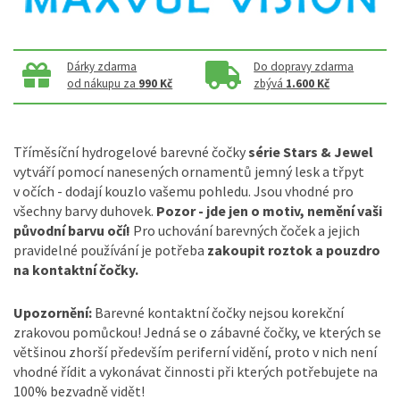
Dárky zdarma
Do dopravy zdarma
od nákupu za
990 Kč
zbývá
1.600 Kč
Tříměsíční hydrogelové barevné čočky
série Stars & Jewel
vytváří pomocí nanesených ornamentů jemný lesk a třpyt
v očích - dodají kouzlo vašemu pohledu. Jsou vhodné pro
všechny barvy duhovek.
Pozor - jde jen o motiv, nemění vaši
původní barvu očí!
Pro uchování barevných čoček a jejich
pravidelné používání je potřeba
zakoupit roztok a pouzdro
na kontaktní čočky.
Upozornění:
Barevné kontaktní čočky nejsou korekční
zrakovou pomůckou! Jedná se o zábavné čočky, ve kterých se
většinou zhorší především periferní vidění, proto v nich není
vhodné řídit a vykonávat činnosti při kterých potřebujete na
100% bezvadně vidět!