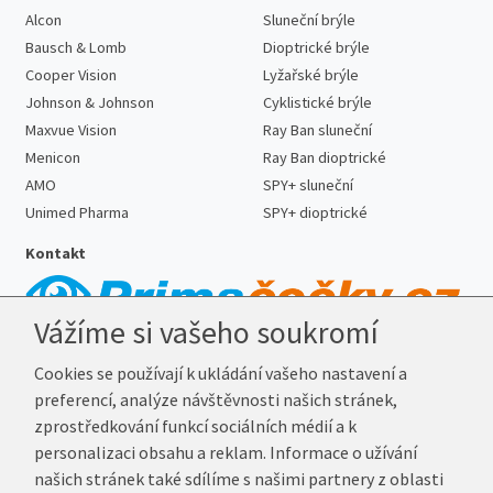
Alcon
Sluneční brýle
Bausch & Lomb
Dioptrické brýle
Cooper Vision
Lyžařské brýle
Johnson & Johnson
Cyklistické brýle
Maxvue Vision
Ray Ban sluneční
Menicon
Ray Ban dioptrické
AMO
SPY+ sluneční
Unimed Pharma
SPY+ dioptrické
Kontakt
Vážíme si vašeho soukromí
Telefon:
727 887 352
Cookies se používají k ukládání vašeho nastavení a
E-mail:
info@prima-cocky.cz
preferencí, analýze návštěvnosti našich stránek,
Reklamační adresa
zprostředkování funkcí sociálních médií a k
Andrea Votavová
personalizaci obsahu a reklam. Informace o užívání
Revoluční 1017
našich stránek také sdílíme s našimi partnery z oblasti
290 01 Poděbrady