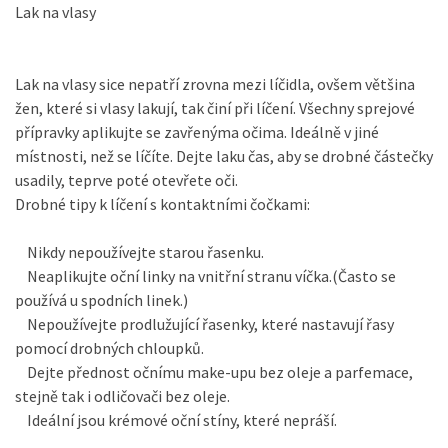
Lak na vlasy
Lak na vlasy sice nepatří zrovna mezi líčidla, ovšem většina
žen, které si vlasy lakují, tak činí při líčení. Všechny sprejové
přípravky aplikujte se zavřenýma očima. Ideálně v jiné
místnosti, než se líčíte. Dejte laku čas, aby se drobné částečky
usadily, teprve poté otevřete oči.
Drobné tipy k líčení s kontaktními čočkami:
Nikdy nepoužívejte starou řasenku.
Neaplikujte oční linky na vnitřní stranu víčka.(Často se
používá u spodních linek.)
Nepoužívejte prodlužující řasenky, které nastavují řasy
pomocí drobných chloupků.
Dejte přednost očnímu make-upu bez oleje a parfemace,
stejně tak i odličovači bez oleje.
Ideální jsou krémové oční stíny, které nepráší.