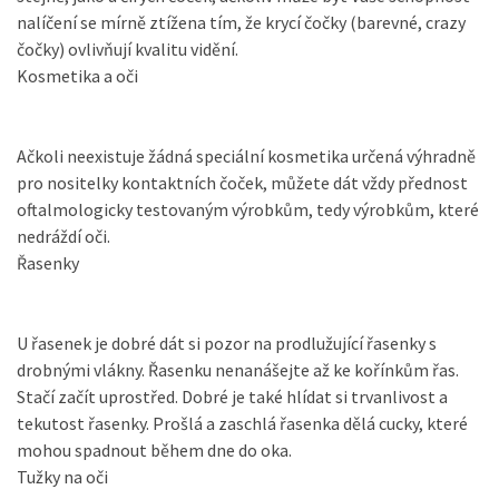
nalíčení se mírně ztížena tím, že krycí čočky (barevné, crazy
čočky) ovlivňují kvalitu vidění.
Kosmetika a oči
Ačkoli neexistuje žádná speciální kosmetika určená výhradně
pro nositelky kontaktních čoček, můžete dát vždy přednost
oftalmologicky testovaným výrobkům, tedy výrobkům, které
nedráždí oči.
Řasenky
U řasenek je dobré dát si pozor na prodlužující řasenky s
drobnými vlákny. Řasenku nenanášejte až ke kořínkům řas.
Stačí začít uprostřed. Dobré je také hlídat si trvanlivost a
tekutost řasenky. Prošlá a zaschlá řasenka dělá cucky, které
mohou spadnout během dne do oka.
Tužky na oči