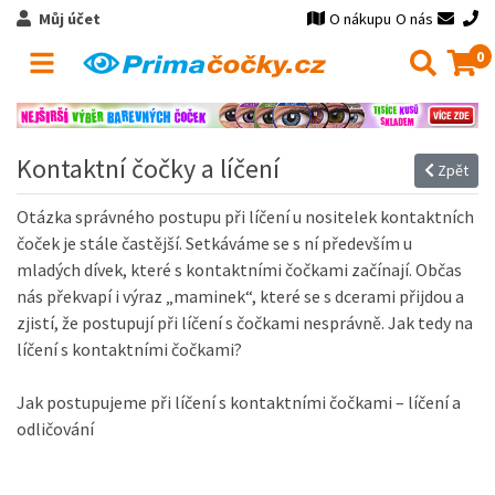
Můj účet
O nákupu
O nás
0
Kontaktní čočky a líčení
Zpět
Otázka správného postupu při líčení u nositelek kontaktních
čoček je stále častější. Setkáváme se s ní především u
mladých dívek, které s kontaktními čočkami začínají. Občas
nás překvapí i výraz „maminek“, které se s dcerami přijdou a
zjistí, že postupují při líčení s čočkami nesprávně. Jak tedy na
líčení s kontaktními čočkami?
Jak postupujeme při líčení s kontaktními čočkami – líčení a
odličování