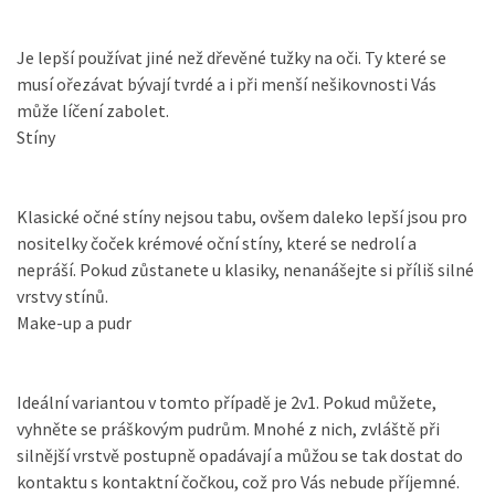
Je lepší používat jiné než dřevěné tužky na oči. Ty které se
musí ořezávat bývají tvrdé a i při menší nešikovnosti Vás
může líčení zabolet.
Stíny
Klasické očné stíny nejsou tabu, ovšem daleko lepší jsou pro
nositelky čoček krémové oční stíny, které se nedrolí a
nepráší. Pokud zůstanete u klasiky, nenanášejte si příliš silné
vrstvy stínů.
Make-up a pudr
Ideální variantou v tomto případě je 2v1. Pokud můžete,
vyhněte se práškovým pudrům. Mnohé z nich, zvláště při
silnější vrstvě postupně opadávají a můžou se tak dostat do
kontaktu s kontaktní čočkou, což pro Vás nebude příjemné.