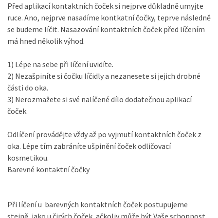
Před aplikací kontaktních čoček si nejprve důkladně umyjte
ruce. Ano, nejprve nasadíme kontkatní čočky, teprve následně
se budeme líčit. Nasazování kontaktních čoček před líčením
má hned několik výhod.
1) Lépe na sebe při líčení uvidíte.
2) Nezašpiníte si čočku líčidly a nezanesete si jejich drobné
části do oka.
3) Nerozmažete si své nalíčené dílo dodatečnou aplikací
čoček.
Odlíčení provádějte vždy až po vyjmutí kontaktních čoček z
oka. Lépe tím zabráníte ušpinění čoček odličovací
kosmetikou.
Barevné kontaktní čočky
Při líčení u barevných kontaktních čoček postupujeme
stejně, jako u čirých čoček, ačkoliv může být Vaše schopnost