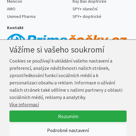
Menicon
Ray Ban dioptrické
AMO
SPY+ sluneční
Unimed Pharma
SPY+ dioptrické
Kontakt
Vážíme si vašeho soukromí
Telefon:
727 887 352
Cookies se používají k ukládání vašeho nastavení a
E-mail:
info@prima-cocky.cz
preferencí, analýze návštěvnosti našich stránek,
Reklamační adresa
zprostředkování funkcí sociálních médií a k
Andrea Votavová
personalizaci obsahu a reklam. Informace o užívání
Revoluční 1017
našich stránek také sdílíme s našimi partnery z oblasti
290 01 Poděbrady
sociálních médií, reklamy a analytiky.
Více informací
© 2026 Prima-Čočky.cz
Rozumím
Vytvořil
Marek Kebza
Podrobné nastavení