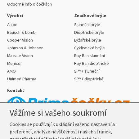
Odborné info o čočkách
Výrobci
Značkové brýle
Alcon
Sluneční brýle
Bausch & Lomb
Dioptrické brýle
Cooper Vision
Lyžařské brýle
Johnson & Johnson
Cyklistické brýle
Maxvue Vision
Ray Ban sluneční
Menicon
Ray Ban dioptrické
AMO
SPY+ sluneční
Unimed Pharma
SPY+ dioptrické
Kontakt
Vážíme si vašeho soukromí
Telefon:
727 887 352
Cookies se používají k ukládání vašeho nastavení a
E-mail:
info@prima-cocky.cz
preferencí, analýze návštěvnosti našich stránek,
Reklamační adresa