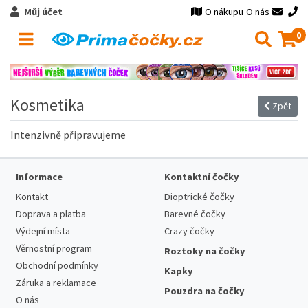
Můj účet
O nákupu
O nás
0
Kosmetika
Zpět
Intenzivně připravujeme
Informace
Kontaktní čočky
Kontakt
Dioptrické čočky
Doprava a platba
Barevné čočky
Výdejní místa
Crazy čočky
Věrnostní program
Roztoky na čočky
Obchodní podmínky
Kapky
Záruka a reklamace
Pouzdra na čočky
O nás