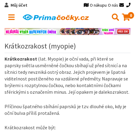
Můj účet
O nákupu
O nás
0
Krátkozrakost (myopie)
Krátkozrakost
(lat
.
Myopie
)
je
oční vada
, při které se
paprsky světla
usměrněné
čočkou
sbíhají
už
před
sítnicí
a
na
sítnici
tedy
nevzniká
ostrý obraz
.
Jejich
projevem
je špatná
viditelnost
postiženého na
vzdálené předměty
.
Napravuje
se
brýlemi
s
rozptylnou
čočkou
,
nebo
kontaktními
čočkami
sférickými
s označením
minus.
Její
opakem
je
dalekozrakost
.
Příčinou špatného sbíhání paprsků je tzv. dlouhé oko, kdy je
oční bulva příliš protažená.
Krátkozrakost může být: