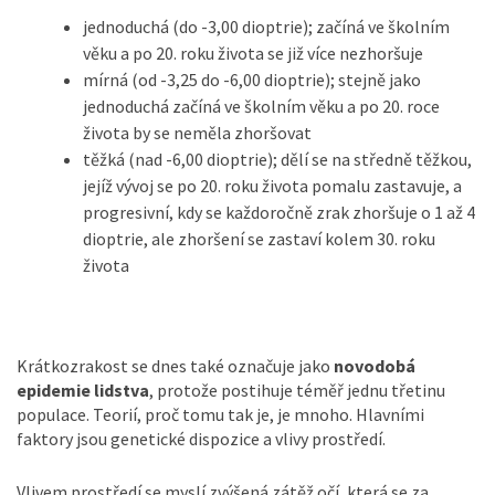
jednoduchá (do -3,00 dioptrie); začíná ve školním
věku a po 20. roku života se již více nezhoršuje
mírná (od -3,25 do -6,00 dioptrie); stejně jako
jednoduchá začíná ve školním věku a po 20. roce
života by se neměla zhoršovat
těžká (nad -6,00 dioptrie); dělí se na středně těžkou,
jejíž vývoj se po 20. roku života pomalu zastavuje, a
progresivní, kdy se každoročně zrak zhoršuje o 1 až 4
dioptrie, ale zhoršení se zastaví kolem 30. roku
života
Krátkozrakost se dnes také označuje jako
novodobá
epidemie lidstva
, protože postihuje téměř jednu třetinu
populace. Teorií, proč tomu tak je, je mnoho. Hlavními
faktory jsou genetické dispozice a vlivy prostředí.
Vlivem prostředí se myslí zvýšená zátěž očí, která se za