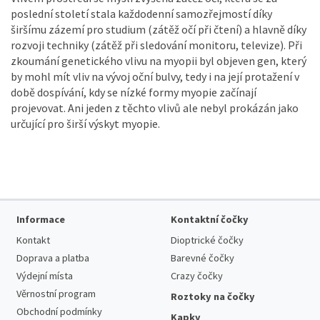
poslední století stala každodenní samozřejmostí díky
širšímu zázemí pro studium (zátěž očí při čtení) a hlavně díky
rozvoji techniky (zátěž při sledování monitoru, televize). Při
zkoumání genetického vlivu na myopii byl objeven gen, který
by mohl mít vliv na vývoj oční bulvy, tedy i na její protažení v
době dospívání, kdy se nízké formy myopie začínají
projevovat. Ani jeden z těchto vlivů ale nebyl prokázán jako
určující pro širší výskyt myopie.
Informace
Kontaktní čočky
Kontakt
Dioptrické čočky
Doprava a platba
Barevné čočky
Výdejní místa
Crazy čočky
Věrnostní program
Roztoky na čočky
Obchodní podmínky
Kapky