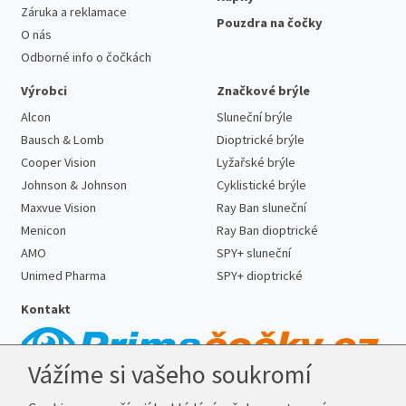
Záruka a reklamace
Pouzdra na čočky
O nás
Odborné info o čočkách
Výrobci
Značkové brýle
Alcon
Sluneční brýle
Bausch & Lomb
Dioptrické brýle
Cooper Vision
Lyžařské brýle
Johnson & Johnson
Cyklistické brýle
Maxvue Vision
Ray Ban sluneční
Menicon
Ray Ban dioptrické
AMO
SPY+ sluneční
Unimed Pharma
SPY+ dioptrické
Kontakt
Vážíme si vašeho soukromí
Telefon:
727 887 352