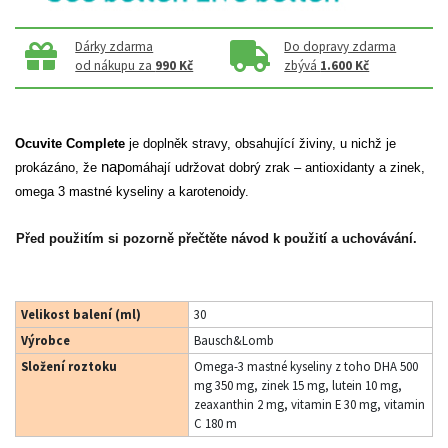
Dárky zdarma
Do dopravy zdarma
od nákupu za
990 Kč
zbývá
1.600 Kč
Ocuvite Complete
je doplněk stravy,
obsahující
živiny, u nichž je
nap
prokázáno, že
omáhají udržovat dobrý zrak – antioxidanty a zinek,
omega 3 mastné kyseliny a
karotenoidy.
Před použitím si pozorně přečtěte
návod k použití a uchovávání.
Velikost balení (ml)
30
Výrobce
Bausch&Lomb
Složení roztoku
Omega-3 mastné kyseliny z toho DHA 500
mg 350 mg, zinek 15 mg, lutein 10 mg,
zeaxanthin 2 mg, vitamin E 30 mg, vitamin
C 180 m