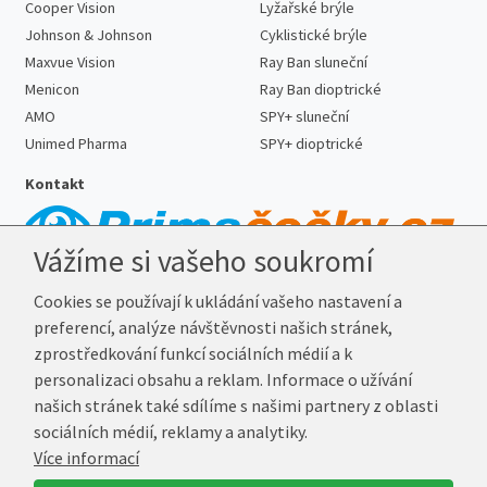
Cooper Vision
Lyžařské brýle
Johnson & Johnson
Cyklistické brýle
Maxvue Vision
Ray Ban sluneční
Menicon
Ray Ban dioptrické
AMO
SPY+ sluneční
Unimed Pharma
SPY+ dioptrické
Kontakt
Vážíme si vašeho soukromí
Telefon:
727 887 352
Cookies se používají k ukládání vašeho nastavení a
E-mail:
info@prima-cocky.cz
preferencí, analýze návštěvnosti našich stránek,
Reklamační adresa
zprostředkování funkcí sociálních médií a k
Andrea Votavová
personalizaci obsahu a reklam. Informace o užívání
Revoluční 1017
našich stránek také sdílíme s našimi partnery z oblasti
290 01 Poděbrady
sociálních médií, reklamy a analytiky.
Více informací
© 2026 Prima-Čočky.cz