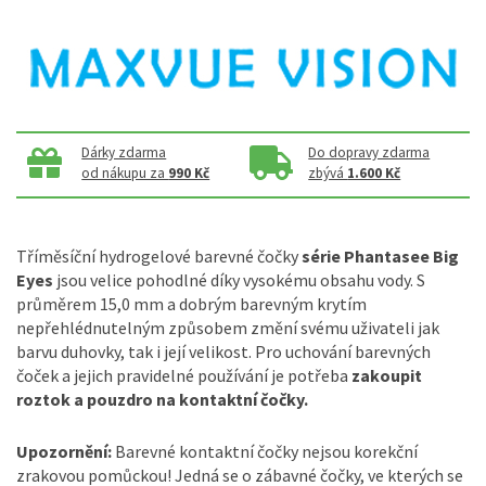
Dárky zdarma
Do dopravy zdarma
od nákupu za
990 Kč
zbývá
1.600 Kč
Tříměsíční hydrogelové barevné čočky
série Phantasee Big
Eyes
jsou velice pohodlné díky vysokému obsahu vody. S
průměrem 15,0 mm a dobrým barevným krytím
nepřehlédnutelným způsobem změní svému uživateli jak
barvu duhovky, tak i její velikost. Pro uchování barevných
čoček a jejich pravidelné používání je potřeba
zakoupit
roztok a pouzdro na kontaktní čočky.
Upozornění:
Barevné kontaktní čočky nejsou korekční
zrakovou pomůckou! Jedná se o zábavné čočky, ve kterých se