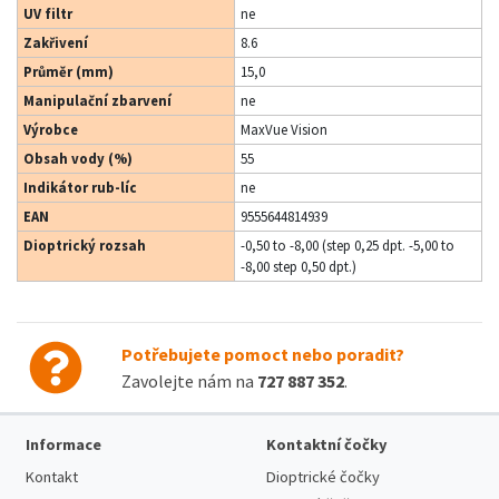
UV filtr
ne
Zakřivení
8.6
Průměr (mm)
15,0
Manipulační zbarvení
ne
Výrobce
MaxVue Vision
Obsah vody (%)
55
Indikátor rub-líc
ne
EAN
9555644814939
Dioptrický rozsah
-0,50 to -8,00 (step 0,25 dpt. -5,00 to
-8,00 step 0,50 dpt.)
Potřebujete pomoct nebo poradit?
Zavolejte nám na
727 887 352
.
Informace
Kontaktní čočky
Kontakt
Dioptrické čočky