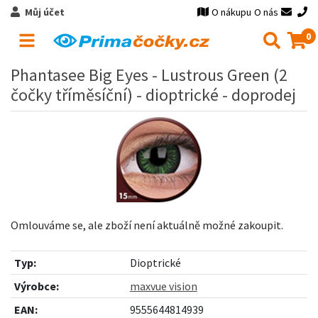
Můj účet
O nákupu
O nás
0
Phantasee Big Eyes - Lustrous Green (2
čočky tříměsíční) - dioptrické - doprodej
Omlouváme se, ale zboží není aktuálně možné zakoupit.
Typ:
Dioptrické
Výrobce:
maxvue vision
EAN:
9555644814939