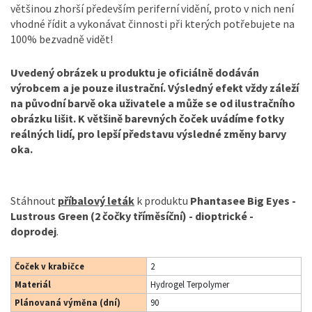
většinou zhorší především periferní vidění, proto v nich není
vhodné řídit a vykonávat činnosti při kterých potřebujete na
100% bezvadně vidět!
Uvedený obrázek u produktu je oficiálně dodáván
výrobcem a je pouze ilustrační. Výsledný efekt vždy záleží
na původní barvě oka uživatele a může se od ilustračního
obrázku lišit. K většině barevných čoček uvádíme fotky
reálných lidí, pro lepší představu výsledné změny barvy
oka.
Stáhnout
příbalový leták
k produktu
Phantasee Big Eyes -
Lustrous Green (2 čočky tříměsíční) - dioptrické -
doprodej
.
Čoček v krabičce
2
Materiál
Hydrogel Terpolymer
Plánovaná výměna (dní)
90