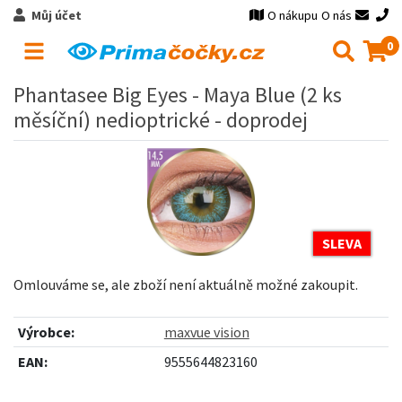
Můj účet
O nákupu
O nás
0
Phantasee Big Eyes - Maya Blue (2 ks
měsíční) nedioptrické - doprodej
SLEVA
Omlouváme se, ale zboží není aktuálně možné zakoupit.
Výrobce:
maxvue vision
EAN:
9555644823160