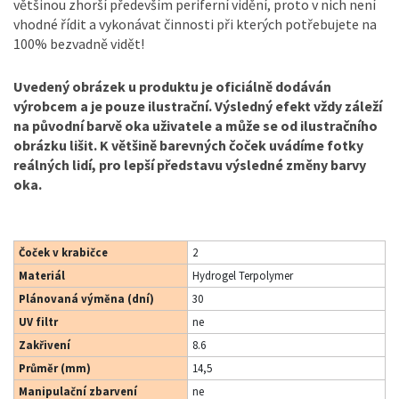
většinou zhorší především periferní vidění, proto v nich není
vhodné řídit a vykonávat činnosti při kterých potřebujete na
100% bezvadně vidět!
Uvedený obrázek u produktu je oficiálně dodáván
výrobcem a je pouze ilustrační. Výsledný efekt vždy záleží
na původní barvě oka uživatele a může se od ilustračního
obrázku lišit. K většině barevných čoček uvádíme fotky
reálných lidí, pro lepší představu výsledné změny barvy
oka.
Čoček v krabičce
2
Materiál
Hydrogel Terpolymer
Plánovaná výměna (dní)
30
UV filtr
ne
Zakřivení
8.6
Průměr (mm)
14,5
Manipulační zbarvení
ne