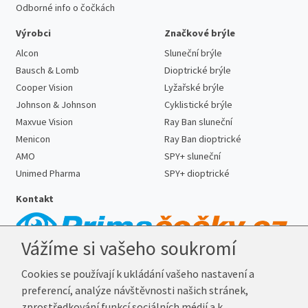
Odborné info o čočkách
Výrobci
Značkové brýle
Alcon
Sluneční brýle
Bausch & Lomb
Dioptrické brýle
Cooper Vision
Lyžařské brýle
Johnson & Johnson
Cyklistické brýle
Maxvue Vision
Ray Ban sluneční
Menicon
Ray Ban dioptrické
AMO
SPY+ sluneční
Unimed Pharma
SPY+ dioptrické
Kontakt
Vážíme si vašeho soukromí
Telefon:
727 887 352
Cookies se používají k ukládání vašeho nastavení a
E-mail:
info@prima-cocky.cz
preferencí, analýze návštěvnosti našich stránek,
Reklamační adresa
zprostředkování funkcí sociálních médií a k