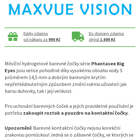
Dárky zdarma
Do dopravy zdarma
od nákupu za
990 Kč
zbývá
1.600 Kč
Měsíční hydrogelové barevné čočky série
Phantasee Big
Eyes
jsou velice pohodlné díky vysokému obsahu vody. S
průměrem 14,5 mm a dobrým barevným krytím
nepřehlédnutelným způsobem změní svému uživateli jak
barvu duhovky, tak i její velikost.
Pro uchování barevných čoček a jejich pravidelné používání je
potřeba
zakoupit roztok a pouzdro na kontaktní čočky.
Upozornění:
Barevné kontaktní čočky nejsou korekční
zrakovou pomůckou! Jedná se o zábavné čočky, ve kterých se