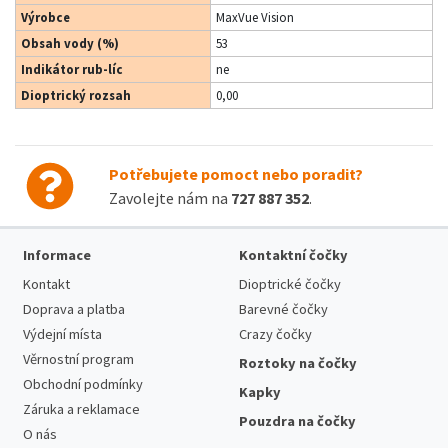
Výrobce
MaxVue Vision
Obsah vody (%)
53
Indikátor rub-líc
ne
Dioptrický rozsah
0,00
Potřebujete pomoct nebo poradit?
Zavolejte nám na
727 887 352
.
Informace
Kontaktní čočky
Kontakt
Dioptrické čočky
Doprava a platba
Barevné čočky
Výdejní místa
Crazy čočky
Věrnostní program
Roztoky na čočky
Obchodní podmínky
Kapky
Záruka a reklamace
Pouzdra na čočky
O nás