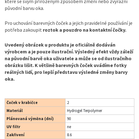
které se svým přirozeným způsobem změní nebo zvýrazní
původní barvu oka.
Pro uchování barevných čoček a jejich pravidelné používání je
potřeba zakoupit
roztok a pouzdro na kontaktní čočky.
Uvedený obrázek u produktu je oficiálně dodáván
výrobcem a je pouze ilustrační. Výsledný efekt vždy záleží
na původní barvě oka uživatele a může se od ilustračního
obrázku lišit. K většině barevných čoček uvádíme fotky
reálných lidí, pro lepší představu výsledné změny barvy
oka.
Čoček v krabičce
2
Materiál
Hydrogel Terpolymer
Plánovaná výměna (dní)
90
UV filtr
ne
Zakřivení
8.6