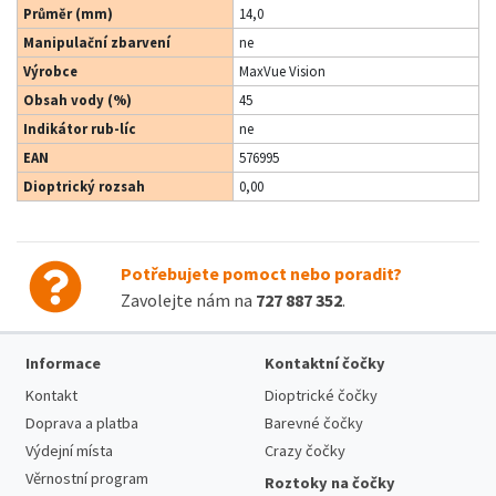
Průměr (mm)
14,0
Manipulační zbarvení
ne
Výrobce
MaxVue Vision
Obsah vody (%)
45
Indikátor rub-líc
ne
EAN
576995
Dioptrický rozsah
0,00
Potřebujete pomoct nebo poradit?
Zavolejte nám na
727 887 352
.
Informace
Kontaktní čočky
Kontakt
Dioptrické čočky
Doprava a platba
Barevné čočky
Výdejní místa
Crazy čočky
Věrnostní program
Roztoky na čočky