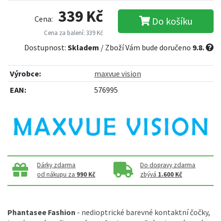
339 Kč
Cena:
Do košíku
Cena za balení: 339 Kč
Dostupnost:
Skladem
/ Zboží Vám bude doručeno
9.8.
Výrobce:
maxvue vision
EAN:
576995
Dárky zdarma
Do dopravy zdarma
od nákupu za
990 Kč
zbývá
1.600 Kč
Phantasee Fashion
- nedioptrické barevné kontaktní čočky,