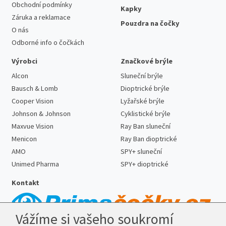
Obchodní podmínky
Kapky
Záruka a reklamace
Pouzdra na čočky
O nás
Odborné info o čočkách
Výrobci
Značkové brýle
Alcon
Sluneční brýle
Bausch & Lomb
Dioptrické brýle
Cooper Vision
Lyžařské brýle
Johnson & Johnson
Cyklistické brýle
Maxvue Vision
Ray Ban sluneční
Menicon
Ray Ban dioptrické
AMO
SPY+ sluneční
Unimed Pharma
SPY+ dioptrické
Kontakt
Vážíme si vašeho soukromí