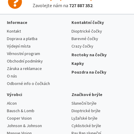
Zavolejte nám na
727 887 352
.
Informace
Kontaktní čočky
Kontakt
Dioptrické čočky
Doprava a platba
Barevné čočky
Výdejní místa
Crazy čočky
Věrnostní program
Roztoky na čočky
Obchodní podmínky
Kapky
Záruka a reklamace
Pouzdra na čočky
O nás
Odborné info o čočkách
Výrobci
Značkové brýle
Alcon
Sluneční brýle
Bausch & Lomb
Dioptrické brýle
Cooper Vision
Lyžařské brýle
Johnson & Johnson
Cyklistické brýle
Maxvue Vision
Ray Ban sluneční