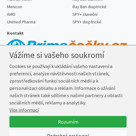
Menicon
Ray Ban dioptrické
AMO
SPY+ sluneční
Unimed Pharma
SPY+ dioptrické
Kontakt
Vážíme si vašeho soukromí
Telefon:
727 887 352
Cookies se používají k ukládání vašeho nastavení a
E-mail:
info@prima-cocky.cz
preferencí, analýze návštěvnosti našich stránek,
Reklamační adresa
zprostředkování funkcí sociálních médií a k
Andrea Votavová
personalizaci obsahu a reklam. Informace o užívání
Revoluční 1017
našich stránek také sdílíme s našimi partnery z oblasti
290 01 Poděbrady
sociálních médií, reklamy a analytiky.
Více informací
© 2026 Prima-Čočky.cz
Rozumím
Vytvořil
Marek Kebza
Podrobné nastavení