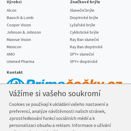
Výrobci
Značkové brýle
Alcon
Sluneční brýle
Bausch & Lomb
Dioptrické brýle
Cooper Vision
Lyžařské brýle
Johnson & Johnson
Cyklistické brýle
Maxvue Vision
Ray Ban sluneční
Menicon
Ray Ban dioptrické
AMO
SPY+ sluneční
Unimed Pharma
SPY+ dioptrické
Kontakt
Vážíme si vašeho soukromí
Telefon:
727 887 352
Cookies se používají k ukládání vašeho nastavení a
E-mail:
info@prima-cocky.cz
preferencí, analýze návštěvnosti našich stránek,
Reklamační adresa
zprostředkování funkcí sociálních médií a k
Andrea Votavová
personalizaci obsahu a reklam. Informace o užívání
Revoluční 1017