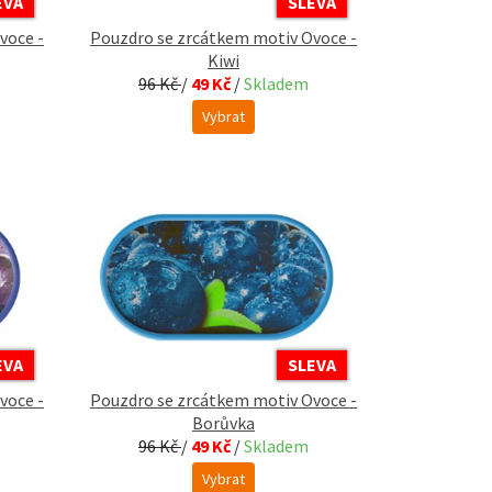
EVA
SLEVA
voce -
Pouzdro se zrcátkem motiv Ovoce -
Kiwi
96 Kč
/
49 Kč
/
Skladem
Vybrat
EVA
SLEVA
voce -
Pouzdro se zrcátkem motiv Ovoce -
Borůvka
96 Kč
/
49 Kč
/
Skladem
Vybrat