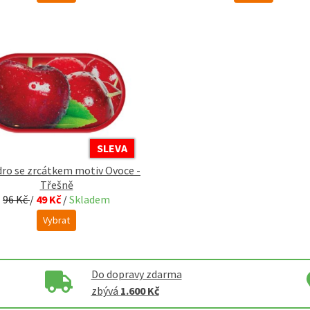
SLEVA
ro se zrcátkem motiv Ovoce -
Třešně
96 Kč
/
49 Kč
/
Skladem
Vybrat
Do dopravy zdarma
zbývá
1.600 Kč