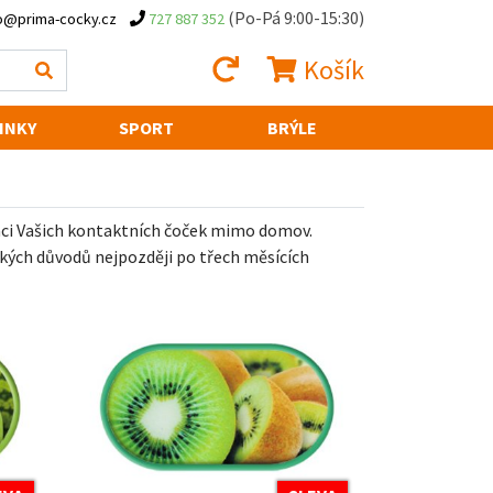
(Po-Pá 9:00-15:30)
o@prima-cocky.cz
727 887 352
Košík
INKY
SPORT
BRÝLE
kaci Vašich kontaktních čoček mimo domov.
kých důvodů nejpozději po třech měsících