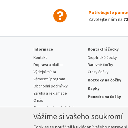
Potřebujete pomoc
Zavolejte nám na
72
Informace
Kontaktní čočky
Kontakt
Dioptrické čočky
Doprava a platba
Barevné čočky
Výdejní místa
Crazy čočky
Věrnostní program
Roztoky na čočky
Obchodní podmínky
Kapky
Záruka a reklamace
Pouzdra na čočky
O nás
Odborné info o čočkách
Vážíme si vašeho soukromí
Cookies se používají k ukládání vašeho nastavení