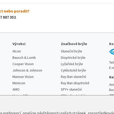
t nebo poradit?
7 887 352
.
Výrobci
Značkové brýle
Ko
Alcon
Sluneční brýle
Bausch & Lomb
Dioptrické brýle
Te
Cooper Vision
Lyžařské brýle
E-m
Johnson & Johnson
Cyklistické brýle
Maxvue Vision
Ray Ban sluneční
Re
Menicon
Ray Ban dioptrické
An
AMO
SPY+ sluneční
Re
29
Unimed Pharma
SPY+ dioptrické
 a preferencí, analýze návštěvnosti našich stránek, zprostředková