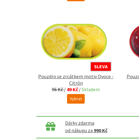
SLEVA
Pouzdro se zrcátkem motiv Ovoce -
Pouzd
Citrón
96 Kč
/
49 Kč
/
Skladem
Vybrat
Dárky zdarma
od nákupu za
990 Kč