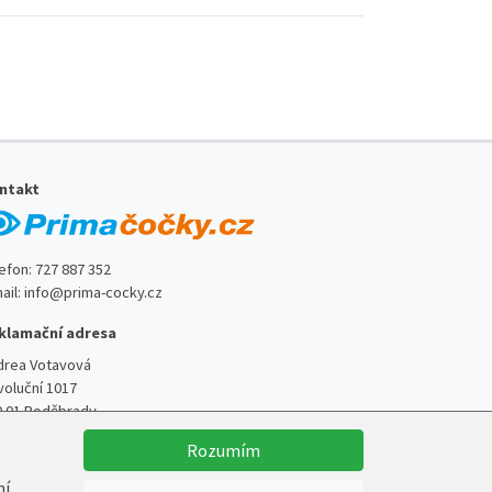
ntakt
lefon:
727 887 352
ail:
info@prima-cocky.cz
klamační adresa
drea Votavová
voluční 1017
0 01 Poděbrady
Rozumím
ní