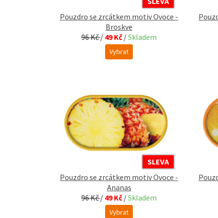
SLEVA
Pouzdro se zrcátkem motiv Ovoce -
Pouzd
Broskve
96 Kč
/
49 Kč
/
Skladem
Vybrat
SLEVA
Pouzdro se zrcátkem motiv Ovoce -
Pouzd
Ananas
96 Kč
/
49 Kč
/
Skladem
Vybrat