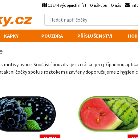
11244 výdejních míst
O nákupu
O nás
inf
KAPKY
POUZDRA
PŘÍSLUŠENSTVÍ
HOD
e
s motivy ovoce. Součástí pouzdra je i zrcátko pro případnou apli
ntaktní čočky spolu s roztokem uzavřeny doporučujeme z hygienic