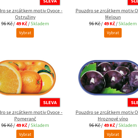
SLEVA
SL
ro se zrcátkem motiv Ovoce -
Pouzdro se zrcátkem motiv O
Ostružiny
Meloun
96 Kč
/
49 Kč
/
Skladem
96 Kč
/
49 Kč
/
Skladem
Vybrat
Vybrat
SLEVA
SL
ro se zrcátkem motiv Ovoce -
Pouzdro se zrcátkem motiv O
Pomeranč
Hroznové víno
96 Kč
/
49 Kč
/
Skladem
96 Kč
/
49 Kč
/
Skladem
Vybrat
Vybrat