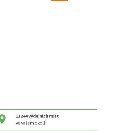
11244
výdejních míst
ve vašem okolí