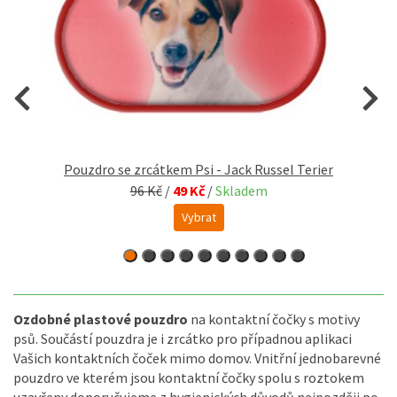
Pouzdro se zrcátkem Psi - Jack Russel Terier
96 Kč
/
49 Kč
/
Skladem
Vybrat
Ozdobné plastové pouzdro
na kontaktní čočky s motivy
psů. Součástí pouzdra je i zrcátko pro případnou aplikaci
Vašich kontaktních čoček mimo domov. Vnitřní jednobarevné
pouzdro ve kterém jsou kontaktní čočky spolu s roztokem
uzavřeny doporučujeme z hygienických důvodů nejpozději po