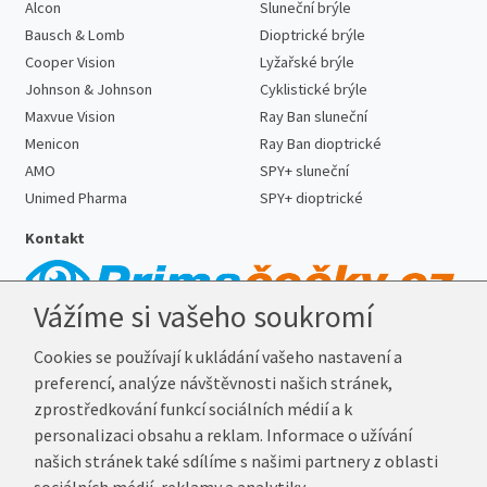
Alcon
Sluneční brýle
Bausch & Lomb
Dioptrické brýle
Cooper Vision
Lyžařské brýle
Johnson & Johnson
Cyklistické brýle
Maxvue Vision
Ray Ban sluneční
Menicon
Ray Ban dioptrické
AMO
SPY+ sluneční
Unimed Pharma
SPY+ dioptrické
Kontakt
Vážíme si vašeho soukromí
Telefon:
727 887 352
Cookies se používají k ukládání vašeho nastavení a
E-mail:
info@prima-cocky.cz
preferencí, analýze návštěvnosti našich stránek,
Reklamační adresa
zprostředkování funkcí sociálních médií a k
Andrea Votavová
personalizaci obsahu a reklam. Informace o užívání
Revoluční 1017
našich stránek také sdílíme s našimi partnery z oblasti
290 01 Poděbrady