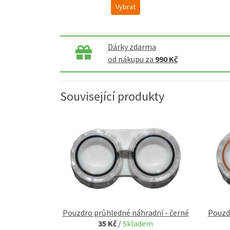
Vybrat
Dárky zdarma
od nákupu za
990 Kč
Související produkty
Pouzdro průhledné náhradní - černé
Pouzd
35 Kč
/
Skladem