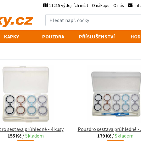
11215 výdejních míst
O nákupu
O nás
inf
KAPKY
POUZDRA
PŘÍSLUŠENSTVÍ
HOD
ro sestava průhledné - 4 kusy
Pouzdro sestava průhledné - 
155 Kč
/
Skladem
179 Kč
/
Skladem