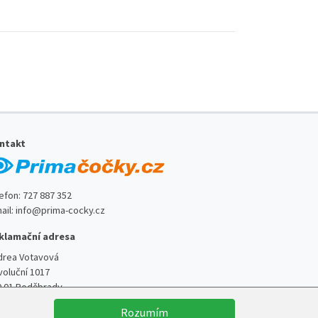
ntakt
lefon:
727 887 352
ail:
info@prima-cocky.cz
klamační adresa
drea Votavová
voluční 1017
0 01 Poděbrady
Rozumím