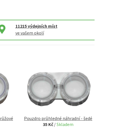
11215
výdejních míst
ve vašem okolí
 růžové
Pouzdro průhledné náhradní - šedé
35 Kč
/
Skladem