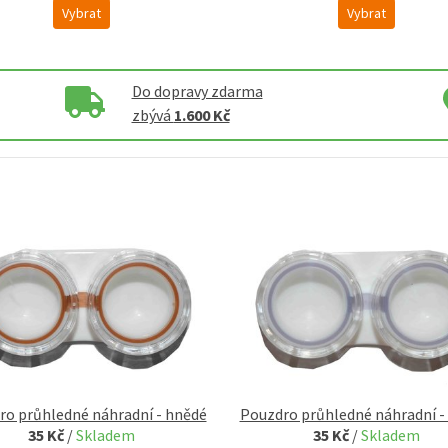
Vybrat
Vybrat
Do dopravy zdarma
zbývá
1.600 Kč
ro průhledné náhradní - hnědé
Pouzdro průhledné náhradní -
35 Kč
/
Skladem
35 Kč
/
Skladem