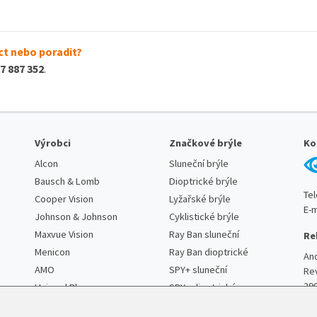
t nebo poradit?
7 887 352
.
Výrobci
Značkové brýle
Ko
Alcon
Sluneční brýle
Bausch & Lomb
Dioptrické brýle
Te
Cooper Vision
Lyžařské brýle
E-m
Johnson & Johnson
Cyklistické brýle
Maxvue Vision
Ray Ban sluneční
Re
Menicon
Ray Ban dioptrické
An
AMO
SPY+ sluneční
Re
29
Unimed Pharma
SPY+ dioptrické