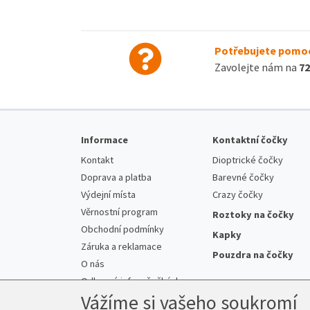
Potřebujete pomoc
Zavolejte nám na
72
Informace
Kontaktní čočky
Kontakt
Dioptrické čočky
Doprava a platba
Barevné čočky
Výdejní místa
Crazy čočky
Věrnostní program
Roztoky na čočky
Obchodní podmínky
Kapky
Záruka a reklamace
Pouzdra na čočky
O nás
Odborné info o čočkách
Vážíme si vašeho soukromí