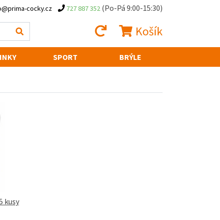
(Po-Pá 9:00-15:30)
o@prima-cocky.cz
727 887 352
Košík
INKY
SPORT
BRÝLE
5 kusy