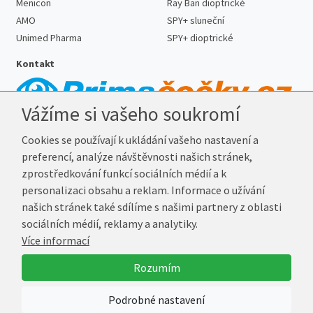
Menicon
Ray Ban dioptrické
AMO
SPY+ sluneční
Unimed Pharma
SPY+ dioptrické
Kontakt
Vážíme si vašeho soukromí
Telefon:
727 887 352
Cookies se používají k ukládání vašeho nastavení a
E-mail:
info@prima-cocky.cz
preferencí, analýze návštěvnosti našich stránek,
Reklamační adresa
zprostředkování funkcí sociálních médií a k
Andrea Votavová
personalizaci obsahu a reklam. Informace o užívání
Revoluční 1017
našich stránek také sdílíme s našimi partnery z oblasti
290 01 Poděbrady
sociálních médií, reklamy a analytiky.
Více informací
© 2026 Prima-Čočky.cz
Rozumím
Vytvořil
Marek Kebza
Podrobné nastavení