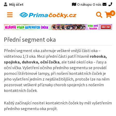
Můj účet
O nákupu
O nás
0
Přední segment oka
Přední segment oka zahrnuje veškeré vnější části oka –
viditelnou 1/3 oka. Mezi přední části patří hlavně
rohovka,
spojivka, duhovka, oční čočka
, ale také okolí oka – řasy a
oční víčka. Vyšetření očního předního segmentu se provádí
pomocí štěrbinové lampy, při nošení kontaktních čoček je
jeho vyšetření jedním z nejdůležitějších, protože lze na něm
pozorovat veškeré příznaky chorob spojených s nošením
kontaktních čoček.
Každý začínající nositel kontaktních čoček by měl vyšetřením
předního segmentu oka projít.