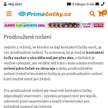
Můj účet
O nákupu
O nás
0
Prodloužené nošení
Jedním z režimů, ve kterém se dají kontaktní čočky nosit, je
tzv. prodloužené nošení. To znamená, že je možné
kontaktní
čočky nechat v oku déle než jen přes den
, v čočkách je
možné i přespat, ale ne déle než 6 dní v kuse a doba možnosti
nošení páru čoček se zkracuje
o dobu prodlouženého
nošení (měsíční kontaktní čočky je po prodlouženém nošení
6 dní možné nosit jen 24 dní).
Pro prodloužené nošení ale musí mít kontaktní čočky
odpovídající vlastnosti – vysokou propustnost pro kyslík,
odolnost proti usazeninám a kvalitní konstrukci pro
pohodlné usazení na rohovce.