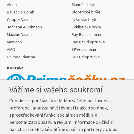
Alcon
Sluneční brýle
Bausch & Lomb
Dioptrické brýle
Cooper Vision
Lyžařské brýle
Johnson & Johnson
Cyklistické brýle
Maxvue Vision
Ray Ban sluneční
Menicon
Ray Ban dioptrické
AMO
SPY+ sluneční
Unimed Pharma
SPY+ dioptrické
Kontakt
Vážíme si vašeho soukromí
Telefon:
727 887 352
Cookies se používají k ukládání vašeho nastavení a
E-mail:
info@prima-cocky.cz
preferencí, analýze návštěvnosti našich stránek,
Reklamační adresa
zprostředkování funkcí sociálních médií a k
Andrea Votavová
personalizaci obsahu a reklam. Informace o užívání
Revoluční 1017
našich stránek také sdílíme s našimi partnery z oblasti
290 01 Poděbrady